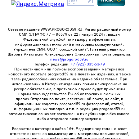
Сетевое издание WWW.PROGOROD59.RU. Регистрационный номер
СМИ ЭЛ № ФС 77 — 86579 от 22 января 2024 г. выдан
Федеральной службой по надзору в сфере связи,
информационных технологий и массовых коммуникаций.
Учредитель СМИ: ООО "Городской сайт". Главный редактор:
Шарова Анастасия Александровна Электронная почта редакции:
news@progorod59.ru
Телефон редакции:
+7 (922) 335-53-79
При частичном или полном воспроизведении материалов
новостного портала progorod59.ru в печатных изданиях, а также
теле- радиосообщениях ссылка на издание обязательна. При
использовании в Интернет-изданиях прямая гиперссылка на
ресурс обязательна, в противном случае будут применены
нормы законодательства РФ об авторских и смежных
правах.Отправка по почте, электронной почте, на сайт, в
официальных соцсетях progorod59.ru фотографий, статей,
информационных поводов и т.п. в редакцию progorod59.ru
автоматически означает согласие на их публикацию без какого-
либо авторского вознаграждения.
Возрастная категория сайта 16+. Редакция портала не несет
ответственности за комментарии и материалы пользователей,
размещенные на сайте progorod59.ru и его субдоменах.