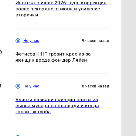
Ипотека в июле 2026 года: коррекция
после рекордного июня и усиление
вторички
Не у нас
9 часов назад
а
Фетисов: IIHF грозит крах из-за
о
женщин вроде фон дер Ляйен
м
Не у нас
10 часов назад
Власти назвали принцип платы за
вывоз мусора по площади и когда
грозит жалоба
в