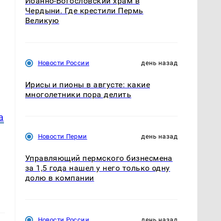
Иоанно-Богословский храм в
Чердыни. Где крестили Пермь
Великую
Новости России
день назад
Ирисы и пионы в августе: какие
многолетники пора делить
а
Новости Перми
день назад
Управляющий пермского бизнесмена
за 1,5 года нашел у него только одну
долю в компании
Новости России
день назад