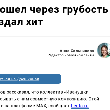
ошел через грубость
здал хит
Анна Сальникова
Редактор новостной ленты
ться на Дзен.канал
ков рассказал, что коллектив «Иванушки
писывать с ним совместную композицию. Этой
оге на платформе MAX, сообщает
Lenta.ru
.