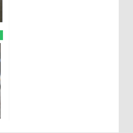
На Урале из казны
Как выглядит место
были украдены 18
крушение вертолета на
миллионов рублей
Кавказе: смотреть