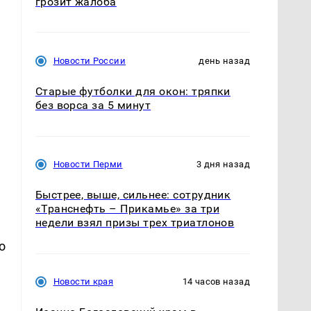
грозит жалоба
Новости России
день назад
Старые футболки для окон: тряпки
без ворса за 5 минут
Новости Перми
3 дня назад
Быстрее, выше, сильнее: сотрудник
«Транснефть – Прикамье» за три
недели взял призы трех триатлонов
о
Новости края
14 часов назад