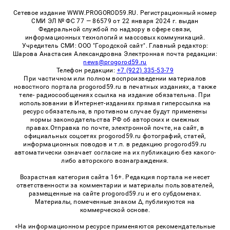
Сетевое издание WWW.PROGOROD59.RU. Регистрационный номер
СМИ ЭЛ № ФС 77 — 86579 от 22 января 2024 г. выдан
Федеральной службой по надзору в сфере связи,
информационных технологий и массовых коммуникаций.
Учредитель СМИ: ООО "Городской сайт". Главный редактор:
Шарова Анастасия Александровна Электронная почта редакции:
news@progorod59.ru
Телефон редакции:
+7 (922) 335-53-79
При частичном или полном воспроизведении материалов
новостного портала progorod59.ru в печатных изданиях, а также
теле- радиосообщениях ссылка на издание обязательна. При
использовании в Интернет-изданиях прямая гиперссылка на
ресурс обязательна, в противном случае будут применены
нормы законодательства РФ об авторских и смежных
правах.Отправка по почте, электронной почте, на сайт, в
официальных соцсетях progorod59.ru фотографий, статей,
информационных поводов и т.п. в редакцию progorod59.ru
автоматически означает согласие на их публикацию без какого-
либо авторского вознаграждения.
Возрастная категория сайта 16+. Редакция портала не несет
ответственности за комментарии и материалы пользователей,
размещенные на сайте progorod59.ru и его субдоменах.
Материалы, помеченные знаком Δ, публикуются на
коммерческой основе.
«На информационном ресурсе применяются рекомендательные