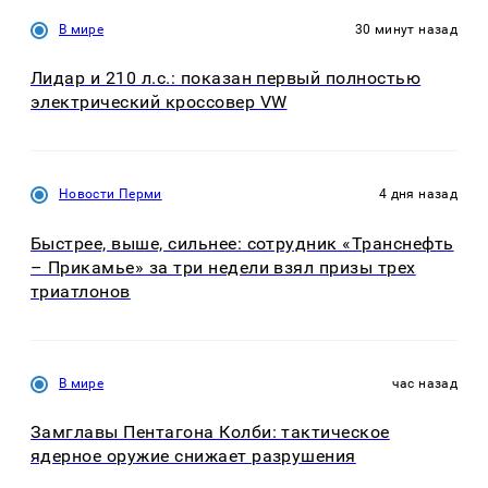
В мире
30 минут назад
Лидар и 210 л.с.: показан первый полностью
электрический кроссовер VW
Новости Перми
4 дня назад
Быстрее, выше, сильнее: сотрудник «Транснефть
– Прикамье» за три недели взял призы трех
триатлонов
В мире
час назад
Замглавы Пентагона Колби: тактическое
ядерное оружие снижает разрушения