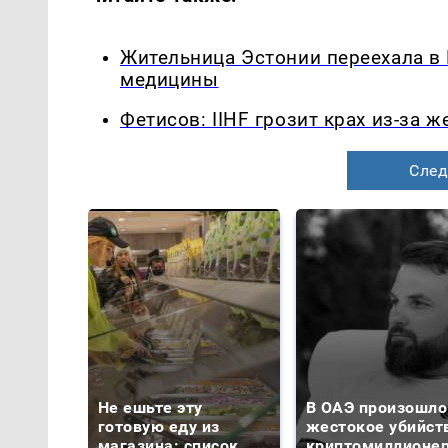
Жительница Эстонии переехала в
медицины
Фетисов: IIHF грозит крах из-за 
След
Не ешьте эту
В ОАЭ произошло
готовую еду из
жестокое убийст
магазина: список
криптомиллионе