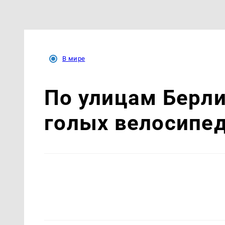
В мире
По улицам Берли
голых велосипе