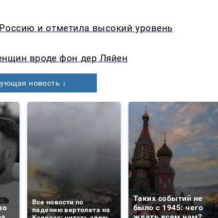
 Россию и отметила высокий уровень
женщин вроде фон дер Ляйен
ующая новость ↓
Таких событий не
Все новости по
во
было с 1945: чего
падению вертолета на
ра
ждать всем нам?
Кавказе: читать здесь