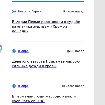
Новости Перми
9 часов назад
В мэрии Перми рассказали о судьбе
памятника жертвам «Хромой
лошади»
В мире
день назад
Девятого августа Прикамье накроют
сильные дожди и грозы
В мире
18 часов назад
В Германии люди массово начали
сообщать об НЛО