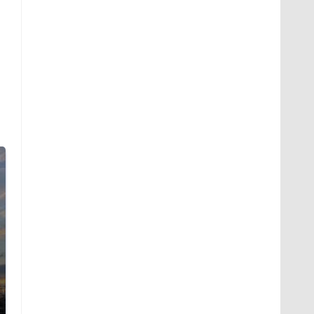
СМИ: В Химках на
полицейскую
В магазинах России
машину напали и
ажиотаж из-за этого
подожгли.
продукта: что купить?