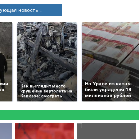
ующая новость ↓
сии
На Урале из казны
Как выглядит место
ак
были украдены 18
крушение вертолета на
миллионов рублей
Кавказе: смотреть