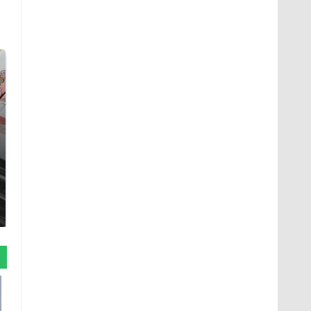
Не ешьте эту
В ОАЭ произошло
готовую еду из
жестокое убийство
магазина: список
криптомиллионера