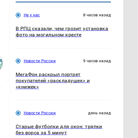
Не у нас
8 часов назад
В РПЦ сказали, чем грозит установка
фото на могильном кресте
Новости России
9 часов назад
МегаФон раскрыл портрет
покупателей «раскладушек» и
«книжек»
Новости России
день назад
Старые футболки для окон: тряпки
без ворса за 5 минут