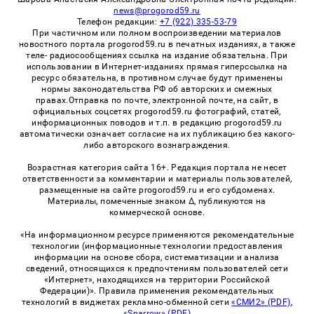
news@progorod59.ru
Телефон редакции:
+7 (922) 335-53-79
При частичном или полном воспроизведении материалов
новостного портала progorod59.ru в печатных изданиях, а также
теле- радиосообщениях ссылка на издание обязательна. При
использовании в Интернет-изданиях прямая гиперссылка на
ресурс обязательна, в противном случае будут применены
нормы законодательства РФ об авторских и смежных
правах.Отправка по почте, электронной почте, на сайт, в
официальных соцсетях progorod59.ru фотографий, статей,
информационных поводов и т.п. в редакцию progorod59.ru
автоматически означает согласие на их публикацию без какого-
либо авторского вознаграждения.
Возрастная категория сайта 16+. Редакция портала не несет
ответственности за комментарии и материалы пользователей,
размещенные на сайте progorod59.ru и его субдоменах.
Материалы, помеченные знаком Δ, публикуются на
коммерческой основе.
«На информационном ресурсе применяются рекомендательные
технологии (информационные технологии предоставления
информации на основе сбора, систематизации и анализа
сведений, относящихся к предпочтениям пользователей сети
«Интернет», находящихся на территории Российской
Федерации)». Правила применения рекомендательных
технологий в виджетах рекламно-обменной сети
«СМИ2» (PDF)
,
«Sparrow» (PDF)