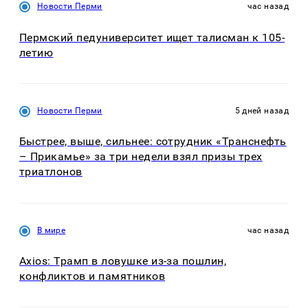
Новости Перми
час назад
Пермский педуниверситет ищет талисман к 105-
летию
Новости Перми
5 дней назад
Быстрее, выше, сильнее: сотрудник «Транснефть
– Прикамье» за три недели взял призы трех
триатлонов
В мире
час назад
Axios: Трамп в ловушке из-за пошлин,
конфликтов и памятников