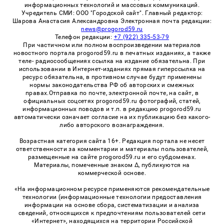
информационных технологий и массовых коммуникаций.
Учредитель СМИ: ООО "Городской сайт". Главный редактор:
Шарова Анастасия Александровна Электронная почта редакции:
news@progorod59.ru
Телефон редакции:
+7 (922) 335-53-79
При частичном или полном воспроизведении материалов
новостного портала progorod59.ru в печатных изданиях, а также
теле- радиосообщениях ссылка на издание обязательна. При
использовании в Интернет-изданиях прямая гиперссылка на
ресурс обязательна, в противном случае будут применены
нормы законодательства РФ об авторских и смежных
правах.Отправка по почте, электронной почте, на сайт, в
официальных соцсетях progorod59.ru фотографий, статей,
информационных поводов и т.п. в редакцию progorod59.ru
автоматически означает согласие на их публикацию без какого-
либо авторского вознаграждения.
Возрастная категория сайта 16+. Редакция портала не несет
ответственности за комментарии и материалы пользователей,
размещенные на сайте progorod59.ru и его субдоменах.
Материалы, помеченные знаком Δ, публикуются на
коммерческой основе.
«На информационном ресурсе применяются рекомендательные
технологии (информационные технологии предоставления
информации на основе сбора, систематизации и анализа
сведений, относящихся к предпочтениям пользователей сети
«Интернет», находящихся на территории Российской