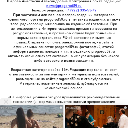
Шарова Анастасия Александровна Электронная почта редакции:
news@progorod59.ru
Телефон редакции:
+7 (922) 335-53-79
При частичном или полном воспроизведении материалов
новостного портала progorod59.ru в печатных изданиях, а также
теле- радиосообщениях ссылка на издание обязательна. При
использовании в Интернет-изданиях прямая гиперссылка на
ресурс обязательна, в противном случае будут применены
нормы законодательства РФ об авторских и смежных
правах.Отправка по почте, электронной почте, на сайт, в
официальных соцсетях progorod59.ru фотографий, статей,
информационных поводов и т.п. в редакцию progorod59.ru
автоматически означает согласие на их публикацию без какого-
либо авторского вознаграждения.
Возрастная категория сайта 16+. Редакция портала не несет
ответственности за комментарии и материалы пользователей,
размещенные на сайте progorod59.ru и его субдоменах.
Материалы, помеченные знаком Δ, публикуются на
коммерческой основе.
«На информационном ресурсе применяются рекомендательные
технологии (информационные технологии предоставления
информации на основе сбора, систематизации и анализа
i
i
сведений, относящихся к предпочтениям пользователей сети
«Интернет», находящихся на территории Российской
Федерации)». Правила применения рекомендательных
технологий в виджетах рекламно-обменной сети
«СМИ2» (PDF)
,