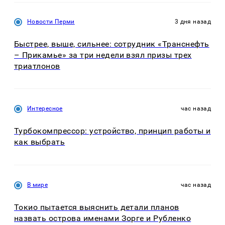
Новости Перми
3 дня назад
Быстрее, выше, сильнее: сотрудник «Транснефть
– Прикамье» за три недели взял призы трех
триатлонов
Интересное
час назад
Турбокомпрессор: устройство, принцип работы и
как выбрать
В мире
час назад
Токио пытается выяснить детали планов
назвать острова именами Зорге и Рубленко