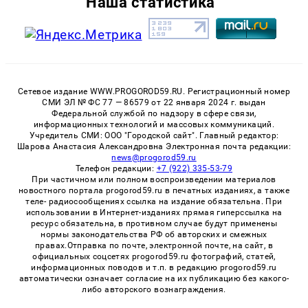
Наша статистика
Сетевое издание WWW.PROGOROD59.RU. Регистрационный номер
СМИ ЭЛ № ФС 77 — 86579 от 22 января 2024 г. выдан
Федеральной службой по надзору в сфере связи,
информационных технологий и массовых коммуникаций.
Учредитель СМИ: ООО "Городской сайт". Главный редактор:
Шарова Анастасия Александровна Электронная почта редакции:
news@progorod59.ru
Телефон редакции:
+7 (922) 335-53-79
При частичном или полном воспроизведении материалов
новостного портала progorod59.ru в печатных изданиях, а также
теле- радиосообщениях ссылка на издание обязательна. При
использовании в Интернет-изданиях прямая гиперссылка на
ресурс обязательна, в противном случае будут применены
нормы законодательства РФ об авторских и смежных
правах.Отправка по почте, электронной почте, на сайт, в
официальных соцсетях progorod59.ru фотографий, статей,
информационных поводов и т.п. в редакцию progorod59.ru
автоматически означает согласие на их публикацию без какого-
либо авторского вознаграждения.