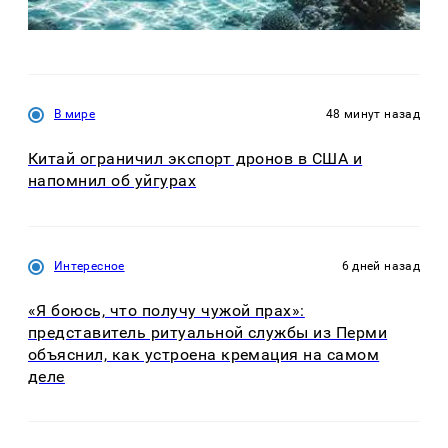
В мире
48 минут назад
Китай ограничил экспорт дронов в США и
напомнил об уйгурах
Интересное
6 дней назад
«Я боюсь, что получу чужой прах»:
представитель ритуальной службы из Перми
объяснил, как устроена кремация на самом
деле