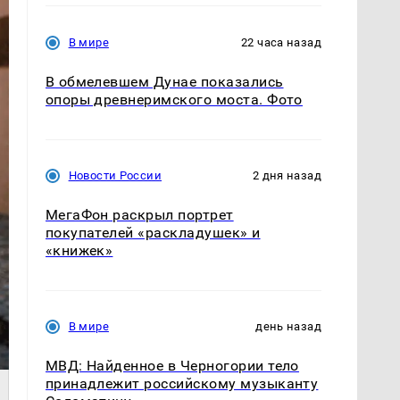
В мире
22 часа назад
В обмелевшем Дунае показались
опоры древнеримского моста. Фото
Новости России
2 дня назад
МегаФон раскрыл портрет
покупателей «раскладушек» и
«книжек»
В мире
день назад
МВД: Найденное в Черногории тело
принадлежит российскому музыканту