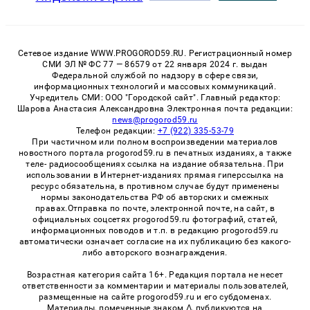
Сетевое издание WWW.PROGOROD59.RU. Регистрационный номер
СМИ ЭЛ № ФС 77 — 86579 от 22 января 2024 г. выдан
Федеральной службой по надзору в сфере связи,
информационных технологий и массовых коммуникаций.
Учредитель СМИ: ООО "Городской сайт". Главный редактор:
Шарова Анастасия Александровна Электронная почта редакции:
news@progorod59.ru
Телефон редакции:
+7 (922) 335-53-79
При частичном или полном воспроизведении материалов
новостного портала progorod59.ru в печатных изданиях, а также
теле- радиосообщениях ссылка на издание обязательна. При
использовании в Интернет-изданиях прямая гиперссылка на
ресурс обязательна, в противном случае будут применены
нормы законодательства РФ об авторских и смежных
правах.Отправка по почте, электронной почте, на сайт, в
официальных соцсетях progorod59.ru фотографий, статей,
информационных поводов и т.п. в редакцию progorod59.ru
автоматически означает согласие на их публикацию без какого-
либо авторского вознаграждения.
Возрастная категория сайта 16+. Редакция портала не несет
ответственности за комментарии и материалы пользователей,
размещенные на сайте progorod59.ru и его субдоменах.
Материалы, помеченные знаком Δ, публикуются на