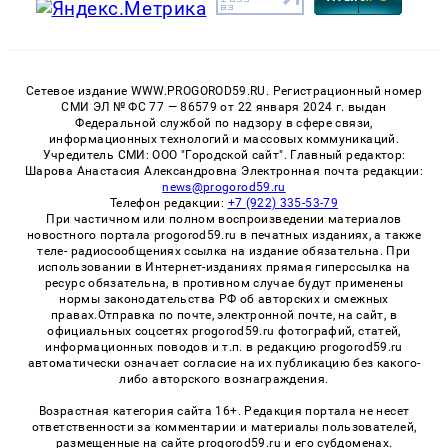
Сетевое издание WWW.PROGOROD59.RU. Регистрационный номер
СМИ ЭЛ № ФС 77 — 86579 от 22 января 2024 г. выдан
Федеральной службой по надзору в сфере связи,
информационных технологий и массовых коммуникаций.
Учредитель СМИ: ООО "Городской сайт". Главный редактор:
Шарова Анастасия Александровна Электронная почта редакции:
news@progorod59.ru
Телефон редакции:
+7 (922) 335-53-79
При частичном или полном воспроизведении материалов
новостного портала progorod59.ru в печатных изданиях, а также
теле- радиосообщениях ссылка на издание обязательна. При
использовании в Интернет-изданиях прямая гиперссылка на
ресурс обязательна, в противном случае будут применены
нормы законодательства РФ об авторских и смежных
правах.Отправка по почте, электронной почте, на сайт, в
официальных соцсетях progorod59.ru фотографий, статей,
информационных поводов и т.п. в редакцию progorod59.ru
автоматически означает согласие на их публикацию без какого-
либо авторского вознаграждения.
Возрастная категория сайта 16+. Редакция портала не несет
ответственности за комментарии и материалы пользователей,
размещенные на сайте progorod59.ru и его субдоменах.