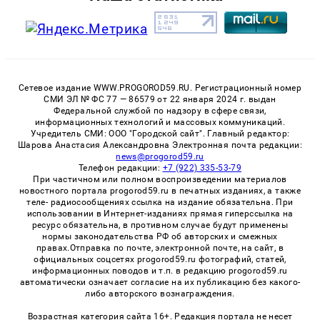
Сетевое издание WWW.PROGOROD59.RU. Регистрационный номер
СМИ ЭЛ № ФС 77 — 86579 от 22 января 2024 г. выдан
Федеральной службой по надзору в сфере связи,
информационных технологий и массовых коммуникаций.
Учредитель СМИ: ООО "Городской сайт". Главный редактор:
Шарова Анастасия Александровна Электронная почта редакции:
news@progorod59.ru
Телефон редакции:
+7 (922) 335-53-79
При частичном или полном воспроизведении материалов
новостного портала progorod59.ru в печатных изданиях, а также
теле- радиосообщениях ссылка на издание обязательна. При
использовании в Интернет-изданиях прямая гиперссылка на
ресурс обязательна, в противном случае будут применены
нормы законодательства РФ об авторских и смежных
правах.Отправка по почте, электронной почте, на сайт, в
официальных соцсетях progorod59.ru фотографий, статей,
информационных поводов и т.п. в редакцию progorod59.ru
автоматически означает согласие на их публикацию без какого-
либо авторского вознаграждения.
Возрастная категория сайта 16+. Редакция портала не несет