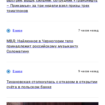
Быстрее, выше, сильнее: сотрудник «Транснефть
– Прикамье» за три недели взял призы трех
триатлонов
В мире
7 часов назад
МВД: Найденное в Черногории тело
принадлежит российскому музыканту
Соломатину
В мире
9 часов назад
Тихановская столкнулась с отказом в открытии
счёта в польском банке