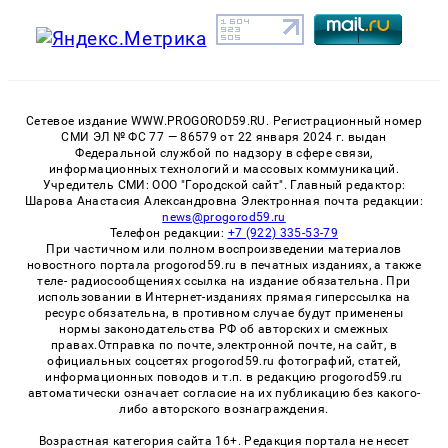
Сетевое издание WWW.PROGOROD59.RU. Регистрационный номер
СМИ ЭЛ № ФС 77 — 86579 от 22 января 2024 г. выдан
Федеральной службой по надзору в сфере связи,
информационных технологий и массовых коммуникаций.
Учредитель СМИ: ООО "Городской сайт". Главный редактор:
Шарова Анастасия Александровна Электронная почта редакции:
news@progorod59.ru
Телефон редакции:
+7 (922) 335-53-79
При частичном или полном воспроизведении материалов
новостного портала progorod59.ru в печатных изданиях, а также
теле- радиосообщениях ссылка на издание обязательна. При
использовании в Интернет-изданиях прямая гиперссылка на
ресурс обязательна, в противном случае будут применены
нормы законодательства РФ об авторских и смежных
правах.Отправка по почте, электронной почте, на сайт, в
официальных соцсетях progorod59.ru фотографий, статей,
информационных поводов и т.п. в редакцию progorod59.ru
автоматически означает согласие на их публикацию без какого-
либо авторского вознаграждения.
Возрастная категория сайта 16+. Редакция портала не несет