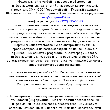
Федеральной службой по надзору в сфере связи,
информационных технологий и массовых коммуникаций.
Учредитель СМИ: ООО "Городской сайт". Главный редактор:
Шарова Анастасия Александровна Электронная почта редакции:
news@progorod59.ru
Телефон редакции:
+7 (922) 335-53-79
При частичном или полном воспроизведении материалов
новостного портала progorod59.ru в печатных изданиях, а также
теле- радиосообщениях ссылка на издание обязательна. При
использовании в Интернет-изданиях прямая гиперссылка на
ресурс обязательна, в противном случае будут применены
нормы законодательства РФ об авторских и смежных
правах.Отправка по почте, электронной почте, на сайт, в
официальных соцсетях progorod59.ru фотографий, статей,
информационных поводов и т.п. в редакцию progorod59.ru
автоматически означает согласие на их публикацию без какого-
либо авторского вознаграждения.
Возрастная категория сайта 16+. Редакция портала не несет
ответственности за комментарии и материалы пользователей,
размещенные на сайте progorod59.ru и его субдоменах.
Материалы, помеченные знаком Δ, публикуются на
коммерческой основе.
«На информационном ресурсе применяются рекомендательные
технологии (информационные технологии предоставления
информации на основе сбора, систематизации и анализа
сведений, относящихся к предпочтениям пользователей сети