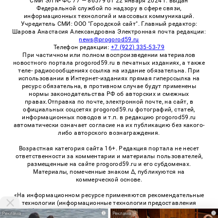
СМИ ЭЛ № ФС 77 — 86579 от 22 января 2024 г. выдан
Федеральной службой по надзору в сфере связи,
информационных технологий и массовых коммуникаций.
Учредитель СМИ: ООО "Городской сайт". Главный редактор:
Шарова Анастасия Александровна Электронная почта редакции:
news@progorod59.ru
Телефон редакции:
+7 (922) 335-53-79
При частичном или полном воспроизведении материалов
новостного портала progorod59.ru в печатных изданиях, а также
теле- радиосообщениях ссылка на издание обязательна. При
использовании в Интернет-изданиях прямая гиперссылка на
ресурс обязательна, в противном случае будут применены
нормы законодательства РФ об авторских и смежных
правах.Отправка по почте, электронной почте, на сайт, в
официальных соцсетях progorod59.ru фотографий, статей,
информационных поводов и т.п. в редакцию progorod59.ru
автоматически означает согласие на их публикацию без какого-
либо авторского вознаграждения.
Возрастная категория сайта 16+. Редакция портала не несет
ответственности за комментарии и материалы пользователей,
размещенные на сайте progorod59.ru и его субдоменах.
Материалы, помеченные знаком Δ, публикуются на
коммерческой основе.
«На информационном ресурсе применяются рекомендательные
технологии (информационные технологии предоставления
информации на основе сбора, систематизации и анализа
i
i