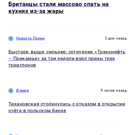
Британцы стали массово спать на
кухнях из-за жары
Новости Перми
3 дня назад
Быстрее, выше, сильнее: сотрудник «Транснефть
– Прикамье» за три недели взял призы трех
триатлонов
В мире
9 часов назад
Тихановская столкнулась с отказом в открытии
счёта в польском банке