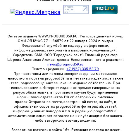
Сетевое издание WWW.PROGOROD59.RU. Регистрационный номер
СМИ ЭЛ № ФС 77 — 86579 от 22 января 2024 г. выдан
Федеральной службой по надзору в сфере связи,
информационных технологий и массовых коммуникаций.
Учредитель СМИ: ООО "Городской сайт". Главный редактор:
Шарова Анастасия Александровна Электронная почта редакции:
news@progorod59.ru
Телефон редакции:
+7 (922) 335-53-79
При частичном или полном воспроизведении материалов
новостного портала progorod59.ru в печатных изданиях, а также
теле- радиосообщениях ссылка на издание обязательна. При
использовании в Интернет-изданиях прямая гиперссылка на
ресурс обязательна, в противном случае будут применены
нормы законодательства РФ об авторских и смежных
правах.Отправка по почте, электронной почте, на сайт, в
официальных соцсетях progorod59.ru фотографий, статей,
информационных поводов и т.п. в редакцию progorod59.ru
автоматически означает согласие на их публикацию без какого-
либо авторского вознаграждения.
Возрастная категория сайта 16+. Редакция портала не несет