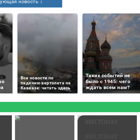
ующая новость ↓
Таких событий не
Все новости по
во
было с 1945: чего
падению вертолета на
ра
ждать всем нам?
Кавказе: читать здесь