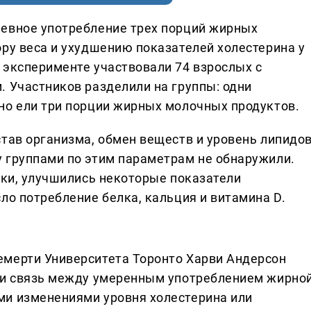
невное употребление трех порций жирных
ору веса и ухудшению показателей холестерина у
 эксперименте участвовали 74 взрослых с
. Участников разделили на группы: одни
но ели три порции жирных молочных продуктов.
став организма, обмен веществ и уровень липидо
 группами по этим параметрам не обнаружили.
чки, улучшились некоторые показатели
ло потребление белка, кальция и витамина D.
емерти Университета Торонто Харви Андерсон
или связь между умеренным употреблением жирно
ми изменениями уровня холестерина или