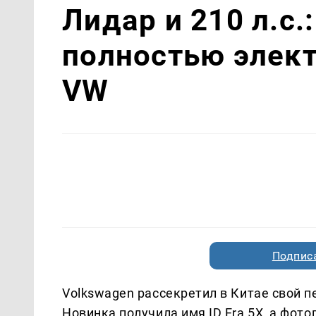
Лидар и 210 л.с.
полностью элек
VW
Подписа
Volkswagen рассекретил в Китае свой 
Новинка получила имя ID.Era 5X, а фо