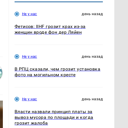
Не у нас
день назад
Фетисов: IIHF грозит крах из-за
женщин вроде фон дер Ляйен
Не у нас
день назад
В РПЦ сказали, чем грозит установка
фото на могильном кресте
Не у нас
день назад
Власти назвали принцип платы за
вывоз мусора по площади и когда
грозит жалоба