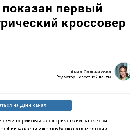
: показан первый
трический кроссовер
Анна Сальникова
Редактор новостной ленты
ться на Дзен.канал
первый серийный электрический паркетник.
тографии модели уже опубликовал местный