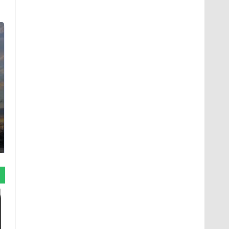
СМИ: В Химках на
полицейскую
В магазинах России
машину напали и
ажиотаж из-за этого
подожгли.
продукта: что купить?