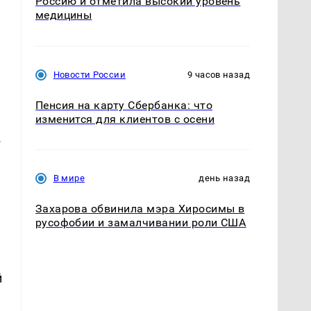
Россию и отметила высокий уровень
медицины
Новости России
9 часов назад
Пенсия на карту Сбербанка: что
изменится для клиентов с осени
в
В мире
день назад
Захарова обвинила мэра Хиросимы в
русофобии и замалчивании роли США
й