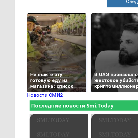
След
Не ешьте эту
В ОАЭ произошло
готовую еду из
жестокое убийст
магазина: список
криптомиллионе
Новости СМИ2