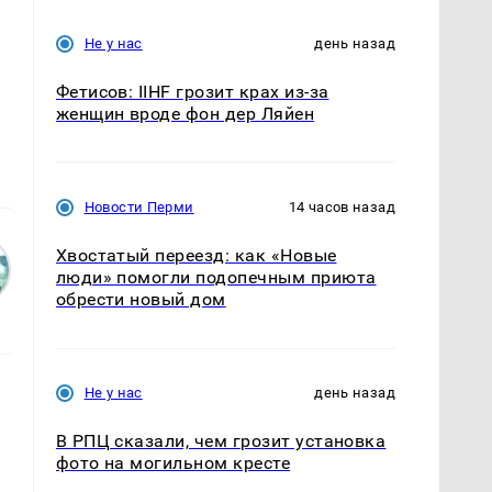
Не у нас
день назад
Фетисов: IIHF грозит крах из-за
женщин вроде фон дер Ляйен
Новости Перми
14 часов назад
Хвостатый переезд: как «Новые
люди» помогли подопечным приюта
обрести новый дом
Не у нас
день назад
В РПЦ сказали, чем грозит установка
фото на могильном кресте