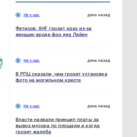
Не у нас
день назад
Фетисов: IIHF грозит крах из-за
женщин вроде фон дер Ляйен
Не у нас
день назад
В РПЦ сказали, чем грозит установка
фото на могильном кресте
Не у нас
день назад
Власти назвали принцип платы за
вывоз мусора по площади и когда
грозит жалоба