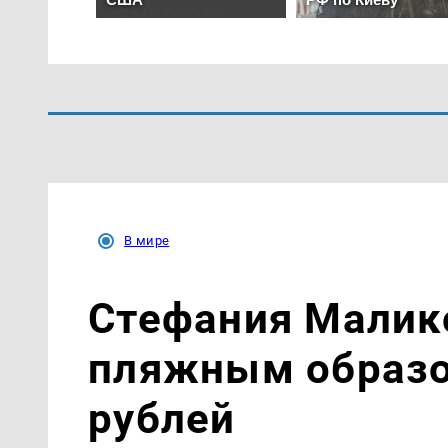
В мире
Стефания Малик
пляжным образо
рублей