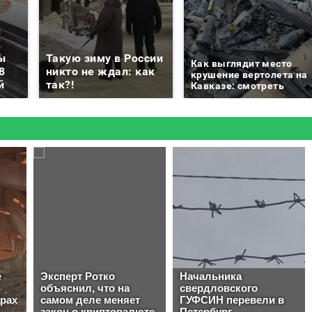
ы
Такую зиму в России
Как выглядит место
8
никто не ждал: как
крушение вертолета на
й
так?!
Кавказе: смотреть