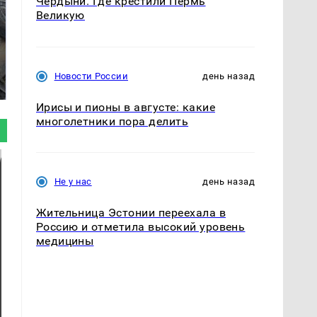
Чердыни. Где крестили Пермь
Великую
Не ешьте эту
В ОАЭ произошло
готовую еду из
жестокое убийство
Новости России
день назад
магазина: список
криптомиллионера
Ирисы и пионы в августе: какие
многолетники пора делить
Не у нас
день назад
Жительница Эстонии переехала в
Россию и отметила высокий уровень
медицины