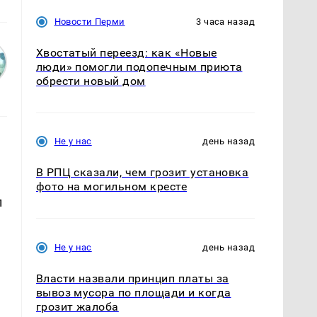
Новости Перми
3 часа назад
Хвостатый переезд: как «Новые
люди» помогли подопечным приюта
обрести новый дом
Не у нас
день назад
В РПЦ сказали, чем грозит установка
фото на могильном кресте
п
Не у нас
день назад
Власти назвали принцип платы за
вывоз мусора по площади и когда
грозит жалоба