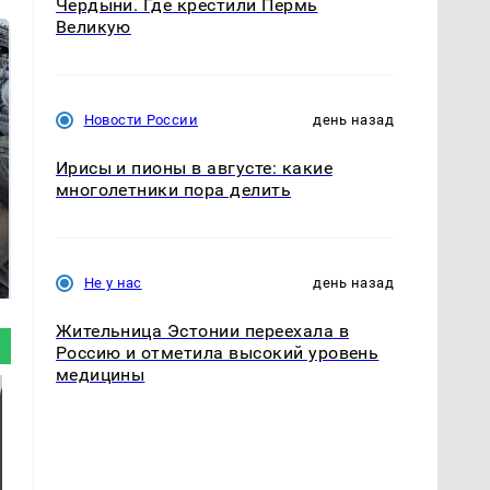
Чердыни. Где крестили Пермь
Великую
Новости России
день назад
Ирисы и пионы в августе: какие
многолетники пора делить
Не ешьте эту
В ОАЭ произошло
готовую еду из
жестокое убийство
магазина: список
криптомиллионера
Не у нас
день назад
Жительница Эстонии переехала в
Россию и отметила высокий уровень
медицины