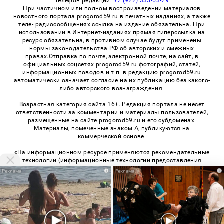
Телефон редакции:
+7 (922) 335-53-79
При частичном или полном воспроизведении материалов
новостного портала progorod59.ru в печатных изданиях, а также
теле- радиосообщениях ссылка на издание обязательна. При
использовании в Интернет-изданиях прямая гиперссылка на
ресурс обязательна, в противном случае будут применены
нормы законодательства РФ об авторских и смежных
правах.Отправка по почте, электронной почте, на сайт, в
официальных соцсетях progorod59.ru фотографий, статей,
информационных поводов и т.п. в редакцию progorod59.ru
автоматически означает согласие на их публикацию без какого-
либо авторского вознаграждения.
Возрастная категория сайта 16+. Редакция портала не несет
ответственности за комментарии и материалы пользователей,
размещенные на сайте progorod59.ru и его субдоменах.
Материалы, помеченные знаком Δ, публикуются на
коммерческой основе.
«На информационном ресурсе применяются рекомендательные
технологии (информационные технологии предоставления
информации на основе сбора, систематизации и анализа
i
i
сведений, относящихся к предпочтениям пользователей сети
«Интернет», находящихся на территории Российской
Федерации)». Правила применения рекомендательных
технологий в виджетах рекламно-обменной сети
«СМИ2» (PDF)
,
«Sparrow» (PDF)