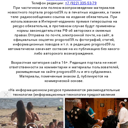
Телефон редакции:
+7 (922) 335-53-79
При частичном или полном воспроизведении материалов
новостного портала progorod59.ru в печатных изданиях, а также
теле- радиосообщениях ссылка на издание обязательна. При
использовании в Интернет-изданиях прямая гиперссылка на
ресурс обязательна, в противном случае будут применены
нормы законодательства РФ об авторских и смежных
правах.Отправка по почте, электронной почте, на сайт, в
официальных соцсетях progorod59.ru фотографий, статей,
информационных поводов и т.п. в редакцию progorod59.ru
автоматически означает согласие на их публикацию без какого-
либо авторского вознаграждения.
Возрастная категория сайта 16+. Редакция портала не несет
ответственности за комментарии и материалы пользователей,
размещенные на сайте progorod59.ru и его субдоменах.
Материалы, помеченные знаком Δ, публикуются на
коммерческой основе.
«На информационном ресурсе применяются рекомендательные
технологии (информационные технологии предоставления
информации на основе сбора, систематизации и анализа
i
i
сведений, относящихся к предпочтениям пользователей сети
«Интернет», находящихся на территории Российской
Федерации)». Правила применения рекомендательных
технологий в виджетах рекламно-обменной сети
«СМИ2» (PDF)
,
«Sparrow» (PDF)