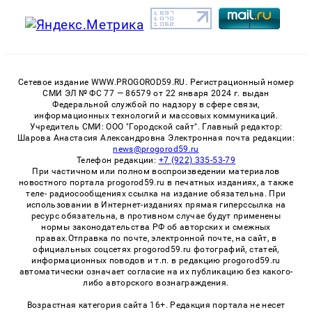
Сетевое издание WWW.PROGOROD59.RU. Регистрационный номер
СМИ ЭЛ № ФС 77 — 86579 от 22 января 2024 г. выдан
Федеральной службой по надзору в сфере связи,
информационных технологий и массовых коммуникаций.
Учредитель СМИ: ООО "Городской сайт". Главный редактор:
Шарова Анастасия Александровна Электронная почта редакции:
news@progorod59.ru
Телефон редакции:
+7 (922) 335-53-79
При частичном или полном воспроизведении материалов
новостного портала progorod59.ru в печатных изданиях, а также
теле- радиосообщениях ссылка на издание обязательна. При
использовании в Интернет-изданиях прямая гиперссылка на
ресурс обязательна, в противном случае будут применены
нормы законодательства РФ об авторских и смежных
правах.Отправка по почте, электронной почте, на сайт, в
официальных соцсетях progorod59.ru фотографий, статей,
информационных поводов и т.п. в редакцию progorod59.ru
автоматически означает согласие на их публикацию без какого-
либо авторского вознаграждения.
Возрастная категория сайта 16+. Редакция портала не несет