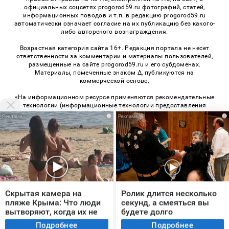
официальных соцсетях progorod59.ru фотографий, статей,
информационных поводов и т.п. в редакцию progorod59.ru
автоматически означает согласие на их публикацию без какого-
либо авторского вознаграждения.
Возрастная категория сайта 16+. Редакция портала не несет
ответственности за комментарии и материалы пользователей,
размещенные на сайте progorod59.ru и его субдоменах.
Материалы, помеченные знаком Δ, публикуются на
коммерческой основе.
«На информационном ресурсе применяются рекомендательные
технологии (информационные технологии предоставления
информации на основе сбора, систематизации и анализа
i
i
сведений, относящихся к предпочтениям пользователей сети
«Интернет», находящихся на территории Российской
Федерации)». Правила применения рекомендательных
технологий в виджетах рекламно-обменной сети
«СМИ2» (PDF)
,
«Sparrow» (PDF)
© 2026 «Про Город Пермь» | Все права защищены
Скрытая камера на
Ролик длится несколько
Возрастная категория сайта 16+
пляже Крыма: Что люди
секунд, а смеяться вы
вытворяют, когда их не
будете долго
Политика конфиденциальности
видят...
Подробнее
Подробнее