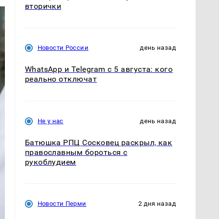
вторички
Новости России
день назад
WhatsApp и Telegram с 5 августа: кого
реально отключат
Не у нас
день назад
Батюшка РПЦ Сосковец раскрыл, как
православным бороться с
рукоблудием
Новости Перми
2 дня назад