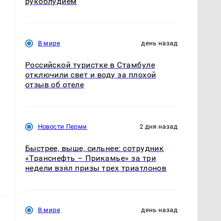
рукоблудием
В мире
день назад
Российской туристке в Стамбуле
отключили свет и воду за плохой
отзыв об отеле
Новости Перми
2 дня назад
Быстрее, выше, сильнее: сотрудник
«Транснефть – Прикамье» за три
недели взял призы трех триатлонов
В мире
день назад