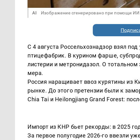
AI
Изображение сгенерировано при помощи ИИ
Подписа
С 4 августа Россельхознадзор взял по
птицефабрик. В курином фарше, субпро
листерии и метронидазол. О тотальном 
мера.
Россия наращивает ввоз курятины из К
рынке. До этого претензии были к замор
Chia Tai и Heilongjiang Grand Forest: п
Импорт из КНР бьет рекорды: в 2025 год
За первое полугодие 2026-го ввезли уж