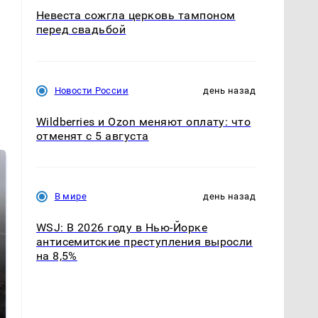
Невеста сожгла церковь тампоном
перед свадьбой
Новости России
день назад
Wildberries и Ozon меняют оплату: что
отменят с 5 августа
В мире
день назад
WSJ: В 2026 году в Нью-Йорке
антисемитские преступления выросли
на 8,5%
Таких событий не
В магазинах России
было с 1945: чего
ажиотаж из-за этого
ждать всем нам?