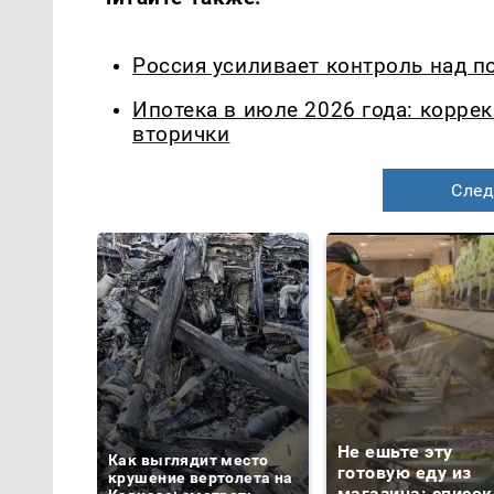
Россия усиливает контроль над п
Ипотека в июле 2026 года: корре
вторички
След
Не ешьте эту
Как выглядит место
готовую еду из
крушение вертолета на
магазина: список