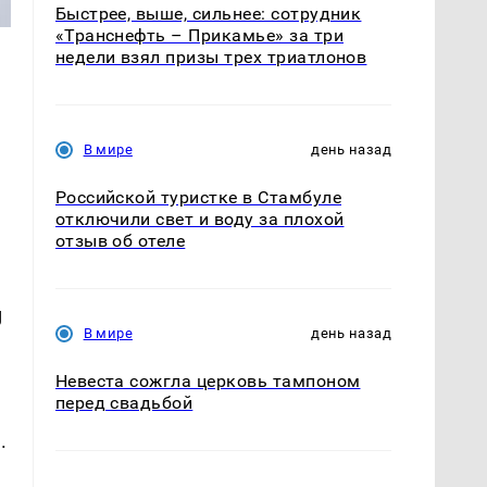
Быстрее, выше, сильнее: сотрудник
«Транснефть – Прикамье» за три
недели взял призы трех триатлонов
В мире
день назад
Российской туристке в Стамбуле
отключили свет и воду за плохой
отзыв об отеле
g
В мире
день назад
Невеста сожгла церковь тампоном
перед свадьбой
.