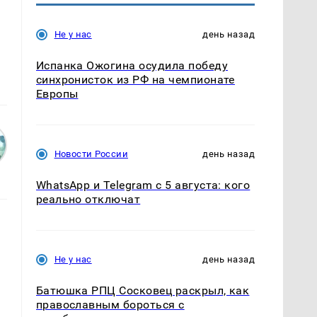
Не у нас
день назад
Испанка Ожогина осудила победу
синхронисток из РФ на чемпионате
Европы
Новости России
день назад
WhatsApp и Telegram с 5 августа: кого
реально отключат
Не у нас
день назад
Батюшка РПЦ Сосковец раскрыл, как
православным бороться с