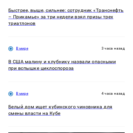
Быстрее, выше, сильнее: сотрудник «Транснефть
– Прикамье» за три недели взял призы трех
триатлонов
В мире
3 часа назад
В США малину и клубнику назвали опасными
при вспышке циклоспороза
В мире
4 часа назад
Белый дом ищет кубинского чиновника для
смены власти на Кубе