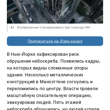
AI
Изображение сгенерировано при помощи ИИ
Подписаться на Дзен.канал
В Нью-Йорке зафиксирован риск
обрушения небоскреба. Появились кадры,
на которых видны сломанные опоры
здания. Несколько металлических
конструкций в Манхэттене согнулись и
переломились по центру. Власти провели
масштабную спасательную операцию,
эвакуировав людей. Пять этажей
небоскреба обрушились, но людей успели