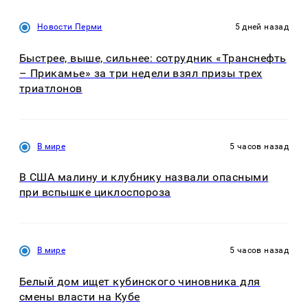
Новости Перми
5 дней назад
Быстрее, выше, сильнее: сотрудник «Транснефть
– Прикамье» за три недели взял призы трех
триатлонов
В мире
5 часов назад
В США малину и клубнику назвали опасными
при вспышке циклоспороза
В мире
5 часов назад
Белый дом ищет кубинского чиновника для
смены власти на Кубе