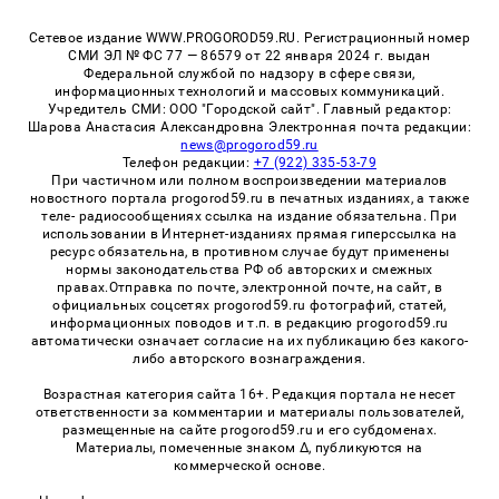
Сетевое издание WWW.PROGOROD59.RU. Регистрационный номер
СМИ ЭЛ № ФС 77 — 86579 от 22 января 2024 г. выдан
Федеральной службой по надзору в сфере связи,
информационных технологий и массовых коммуникаций.
Учредитель СМИ: ООО "Городской сайт". Главный редактор:
Шарова Анастасия Александровна Электронная почта редакции:
news@progorod59.ru
Телефон редакции:
+7 (922) 335-53-79
При частичном или полном воспроизведении материалов
новостного портала progorod59.ru в печатных изданиях, а также
теле- радиосообщениях ссылка на издание обязательна. При
использовании в Интернет-изданиях прямая гиперссылка на
ресурс обязательна, в противном случае будут применены
нормы законодательства РФ об авторских и смежных
правах.Отправка по почте, электронной почте, на сайт, в
официальных соцсетях progorod59.ru фотографий, статей,
информационных поводов и т.п. в редакцию progorod59.ru
автоматически означает согласие на их публикацию без какого-
либо авторского вознаграждения.
Возрастная категория сайта 16+. Редакция портала не несет
ответственности за комментарии и материалы пользователей,
размещенные на сайте progorod59.ru и его субдоменах.
Материалы, помеченные знаком Δ, публикуются на
коммерческой основе.