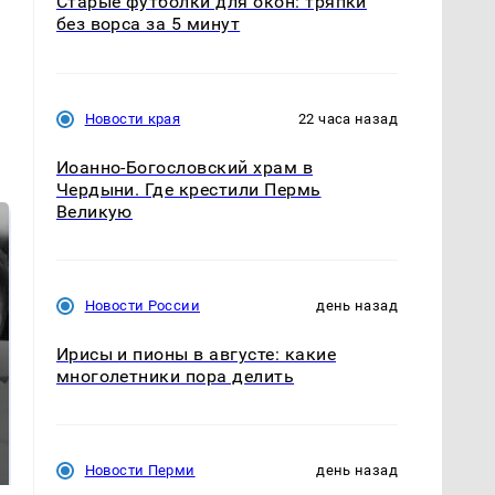
Старые футболки для окон: тряпки
без ворса за 5 минут
Новости края
22 часа назад
Иоанно-Богословский храм в
Чердыни. Где крестили Пермь
Великую
Новости России
день назад
Ирисы и пионы в августе: какие
многолетники пора делить
Таких событий не
Все новости по
было с 1945: чего
падению вертолета на
ждать всем нам?
Кавказе: читать здесь
Новости Перми
день назад