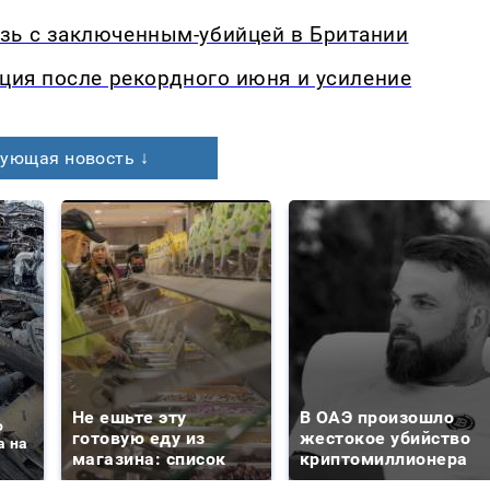
зь с заключенным-убийцей в Британии
кция после рекордного июня и усиление
ующая новость ↓
Не ешьте эту
В ОАЭ произошло
о
готовую еду из
жестокое убийство
а на
магазина: список
криптомиллионера