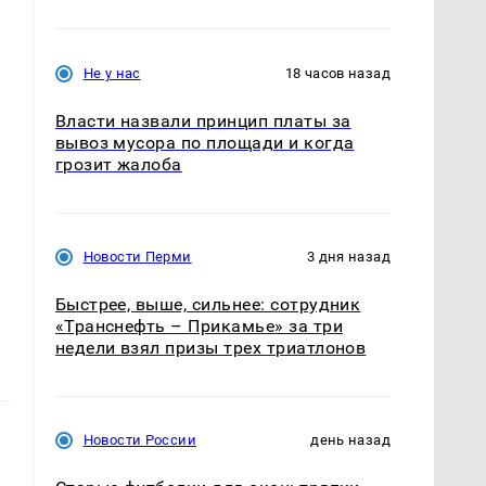
Не у нас
18 часов назад
Власти назвали принцип платы за
вывоз мусора по площади и когда
грозит жалоба
Новости Перми
3 дня назад
Быстрее, выше, сильнее: сотрудник
«Транснефть – Прикамье» за три
недели взял призы трех триатлонов
Новости России
день назад