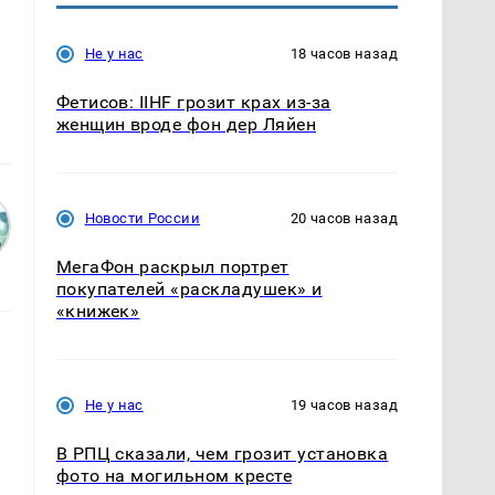
Не у нас
18 часов назад
Фетисов: IIHF грозит крах из-за
женщин вроде фон дер Ляйен
Новости России
20 часов назад
МегаФон раскрыл портрет
покупателей «раскладушек» и
«книжек»
Не у нас
19 часов назад
В РПЦ сказали, чем грозит установка
фото на могильном кресте