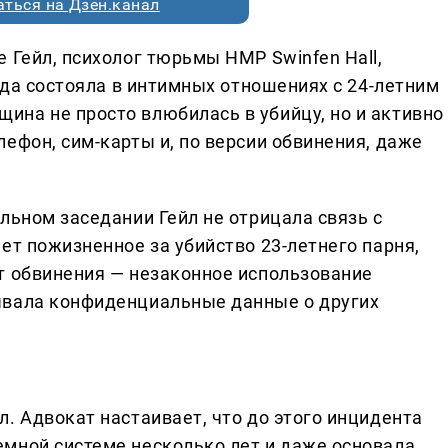
ться на Дзен.канал
 Гейл, психолог тюрьмы HMP Swinfen Hall,
года состояла в интимных отношениях с 24-летним
на не просто влюбилась в убийцу, но и активно
ефон, сим-карты и, по версии обвинения, даже
льном заседании Гейл не отрицала связь с
ет пожизненное за убийство 23-летнего парня,
т обвинения — незаконное использование
ывала конфиденциальные данные о других
. Адвокат настаивает, что до этого инцидента
мной системе несколько лет и даже основала