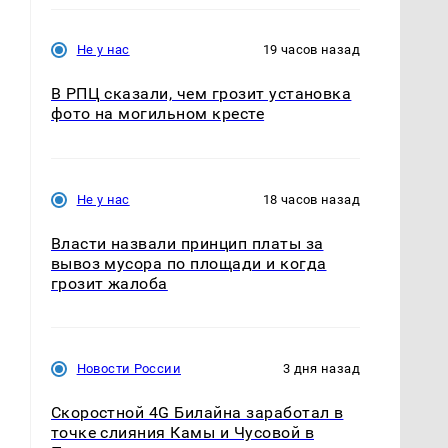
Не у нас
19 часов назад
В РПЦ сказали, чем грозит установка
фото на могильном кресте
Не у нас
18 часов назад
Власти назвали принцип платы за
вывоз мусора по площади и когда
грозит жалоба
Новости России
3 дня назад
Скоростной 4G Билайна заработал в
точке слияния Камы и Чусовой в