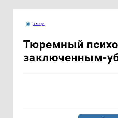
В мире
Тюремный психол
заключенным-уб