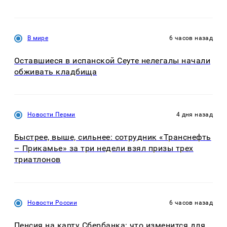
В мире
6 часов назад
Оставшиеся в испанской Сеуте нелегалы начали
обживать кладбища
Новости Перми
4 дня назад
Быстрее, выше, сильнее: сотрудник «Транснефть
– Прикамье» за три недели взял призы трех
триатлонов
Новости России
6 часов назад
Пенсия на карту Сбербанка: что изменится для