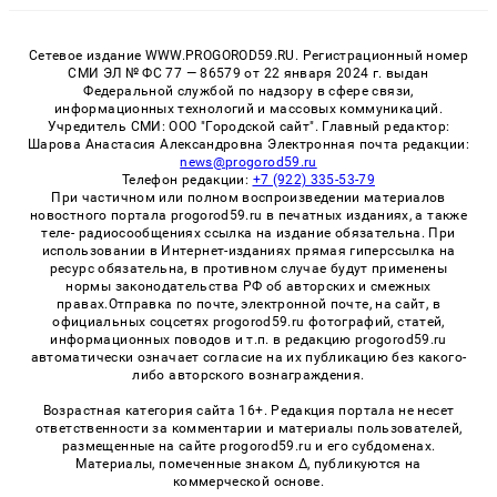
Сетевое издание WWW.PROGOROD59.RU. Регистрационный номер
СМИ ЭЛ № ФС 77 — 86579 от 22 января 2024 г. выдан
Федеральной службой по надзору в сфере связи,
информационных технологий и массовых коммуникаций.
Учредитель СМИ: ООО "Городской сайт". Главный редактор:
Шарова Анастасия Александровна Электронная почта редакции:
news@progorod59.ru
Телефон редакции:
+7 (922) 335-53-79
При частичном или полном воспроизведении материалов
новостного портала progorod59.ru в печатных изданиях, а также
теле- радиосообщениях ссылка на издание обязательна. При
использовании в Интернет-изданиях прямая гиперссылка на
ресурс обязательна, в противном случае будут применены
нормы законодательства РФ об авторских и смежных
правах.Отправка по почте, электронной почте, на сайт, в
официальных соцсетях progorod59.ru фотографий, статей,
информационных поводов и т.п. в редакцию progorod59.ru
автоматически означает согласие на их публикацию без какого-
либо авторского вознаграждения.
Возрастная категория сайта 16+. Редакция портала не несет
ответственности за комментарии и материалы пользователей,
размещенные на сайте progorod59.ru и его субдоменах.
Материалы, помеченные знаком Δ, публикуются на
коммерческой основе.