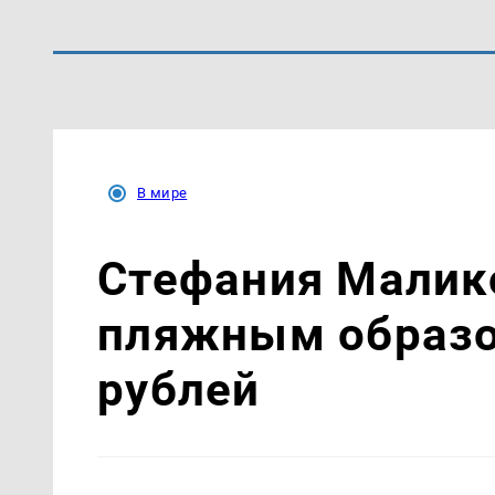
В мире
Стефания Малик
пляжным образо
рублей