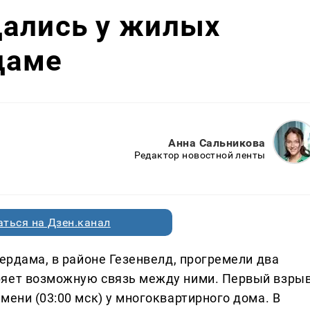
дались у жилых
даме
Анна Сальникова
Редактор новостной ленты
ться на Дзен.канал
тердама, в районе Гезенвелд, прогремели два
ряет возможную связь между ними. Первый взры
мени (03:00 мск) у многоквартирного дома. В