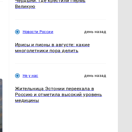
Чердыни. Где крестили Пермь
Великую
Новости России
день назад
Ирисы и пионы в августе: какие
многолетники пора делить
Не у нас
день назад
Жительница Эстонии переехала в
Россию и отметила высокий уровень
медицины
СМИ: В Химках на