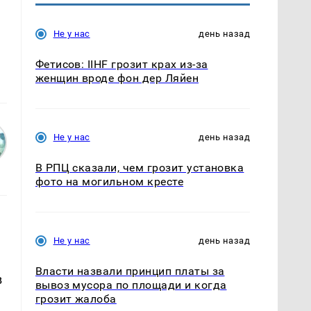
Не у нас
день назад
Фетисов: IIHF грозит крах из-за
женщин вроде фон дер Ляйен
Не у нас
день назад
В РПЦ сказали, чем грозит установка
фото на могильном кресте
Не у нас
день назад
Власти назвали принцип платы за
в
вывоз мусора по площади и когда
грозит жалоба