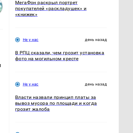
МегаФон раскрыл портрет
покупателей «раскладушек» и
«книжек»
Не у нас
день назад
В РПЦ сказали, чем грозит установка
фото на могильном кресте
п
Не у нас
день назад
Власти назвали принцип платы за
вывоз мусора по площади и когда
грозит жалоба