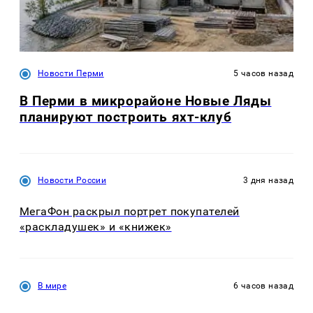
Новости Перми
5 часов назад
В Перми в микрорайоне Новые Ляды
планируют построить яхт-клуб
Новости России
3 дня назад
МегаФон раскрыл портрет покупателей
«раскладушек» и «книжек»
В мире
6 часов назад