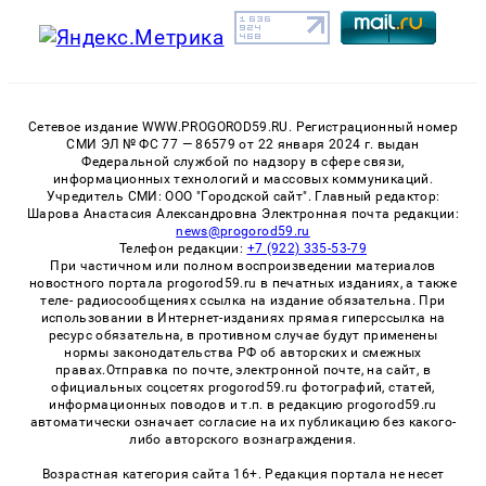
Сетевое издание WWW.PROGOROD59.RU. Регистрационный номер
СМИ ЭЛ № ФС 77 — 86579 от 22 января 2024 г. выдан
Федеральной службой по надзору в сфере связи,
информационных технологий и массовых коммуникаций.
Учредитель СМИ: ООО "Городской сайт". Главный редактор:
Шарова Анастасия Александровна Электронная почта редакции:
news@progorod59.ru
Телефон редакции:
+7 (922) 335-53-79
При частичном или полном воспроизведении материалов
новостного портала progorod59.ru в печатных изданиях, а также
теле- радиосообщениях ссылка на издание обязательна. При
использовании в Интернет-изданиях прямая гиперссылка на
ресурс обязательна, в противном случае будут применены
нормы законодательства РФ об авторских и смежных
правах.Отправка по почте, электронной почте, на сайт, в
официальных соцсетях progorod59.ru фотографий, статей,
информационных поводов и т.п. в редакцию progorod59.ru
автоматически означает согласие на их публикацию без какого-
либо авторского вознаграждения.
Возрастная категория сайта 16+. Редакция портала не несет