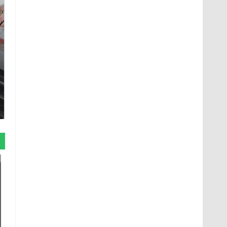
Такую зиму в России
Как выглядит место
никто не ждал: как
крушение вертолета на
так?!
Кавказе: смотреть