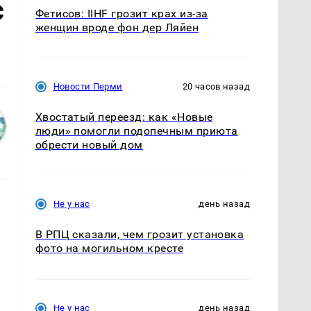
с
Фетисов: IIHF грозит крах из-за
женщин вроде фон дер Ляйен
Новости Перми
20 часов назад
Хвостатый переезд: как «Новые
люди» помогли подопечным приюта
обрести новый дом
Не у нас
день назад
В РПЦ сказали, чем грозит установка
фото на могильном кресте
Не у нас
день назад