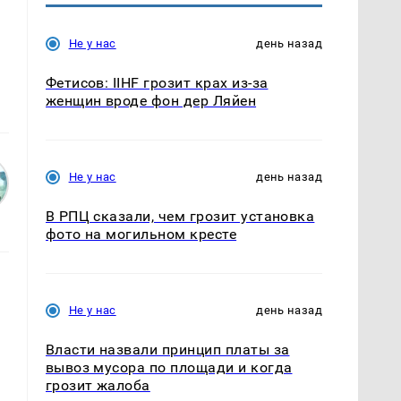
Не у нас
день назад
Фетисов: IIHF грозит крах из-за
женщин вроде фон дер Ляйен
Не у нас
день назад
В РПЦ сказали, чем грозит установка
фото на могильном кресте
Не у нас
день назад
Власти назвали принцип платы за
вывоз мусора по площади и когда
х
грозит жалоба