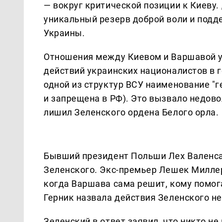
— вокруг критической позиции к Киеву.
уникальный резерв доброй воли и под
Украины.
Отношения между Киевом и Варшавой ух
действий украинских националистов в 
одной из структур ВСУ наименование "
и запрещена в РФ). Это вызвало недов
лишил Зеленского ордена Белого орла.
Бывший президент Польши Лех Валенса
Зеленского. Экс-премьер Лешек Миллер
когда Варшава сама решит, кому помог
Герник назвала действия Зеленского н
Зеленский в ответ заявил, что никто н