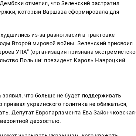
 Дембски отметил, что Зеленский растратил
держки, который Варшава сформировала для
удшились из-за разногласий в трактовке
годы Второй мировой войны. Зеленский присвоил
героев УПА" (организация признана экстремистско
ольство Польши: президент Кароль Навроцкий
 заявил, что больше не будет поддерживать
 призвал украинского политика не обижаться,
ать. Депутат Европарламента Ева Зайончковская
евероятной дерзостью.
е может указывать украинцам, кого уважать.