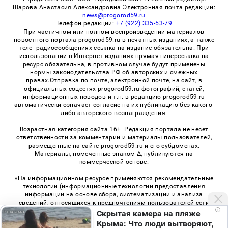
Шарова Анастасия Александровна Электронная почта редакции:
news@progorod59.ru
Телефон редакции:
+7 (922) 335-53-79
При частичном или полном воспроизведении материалов
новостного портала progorod59.ru в печатных изданиях, а также
теле- радиосообщениях ссылка на издание обязательна. При
использовании в Интернет-изданиях прямая гиперссылка на
ресурс обязательна, в противном случае будут применены
нормы законодательства РФ об авторских и смежных
правах.Отправка по почте, электронной почте, на сайт, в
официальных соцсетях progorod59.ru фотографий, статей,
информационных поводов и т.п. в редакцию progorod59.ru
автоматически означает согласие на их публикацию без какого-
либо авторского вознаграждения.
Возрастная категория сайта 16+. Редакция портала не несет
ответственности за комментарии и материалы пользователей,
размещенные на сайте progorod59.ru и его субдоменах.
Материалы, помеченные знаком Δ, публикуются на
коммерческой основе.
«На информационном ресурсе применяются рекомендательные
технологии (информационные технологии предоставления
информации на основе сбора, систематизации и анализа
сведений, относящихся к предпочтениям пользователей сети
i
«Интернет», находящихся на территории Российской
Скрытая камера на пляже
Федерации)». Правила применения рекомендательных
Крыма: Что люди вытворяют,
технологий в виджетах рекламно-обменной сети
«СМИ2» (PDF)
,