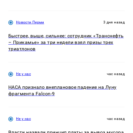
Новости Перми
3 дня назад
Быстрее, выше, сильнее: сотрудник «Транснефть
– Прикамье» за три недели взял призы трех
триатлонов
Не у нас
час назад
НАСА признало внеплановое падение на Луну
фрагмента Falcon-9
Не у нас
час назад
Власти назвали принцип платы за вывоз мусора