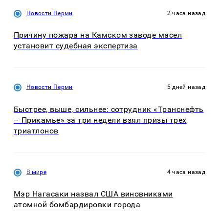
Новости Перми
2 часа назад
Причину пожара на Камском заводе масел
установит судебная экспертиза
Новости Перми
5 дней назад
Быстрее, выше, сильнее: сотрудник «Транснефть
– Прикамье» за три недели взял призы трех
триатлонов
В мире
4 часа назад
Мэр Нагасаки назвал США виновниками
атомной бомбардировки города