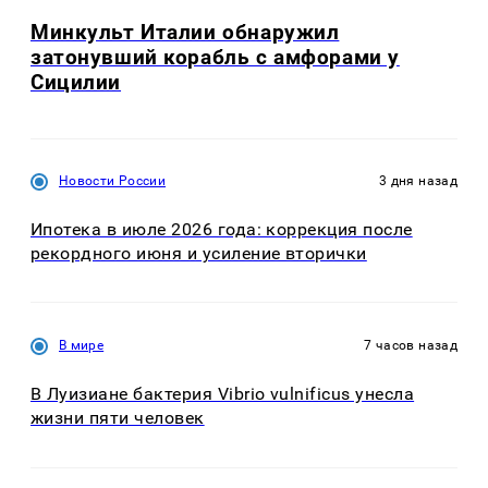
Минкульт Италии обнаружил
затонувший корабль с амфорами у
Сицилии
Новости России
3 дня назад
Ипотека в июле 2026 года: коррекция после
рекордного июня и усиление вторички
В мире
7 часов назад
В Луизиане бактерия Vibrio vulnificus унесла
жизни пяти человек