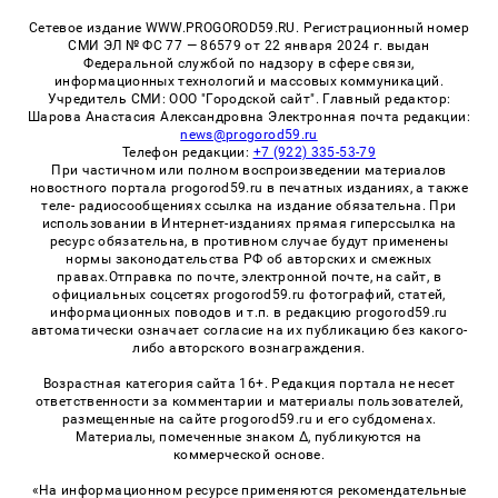
Сетевое издание WWW.PROGOROD59.RU. Регистрационный номер
СМИ ЭЛ № ФС 77 — 86579 от 22 января 2024 г. выдан
Федеральной службой по надзору в сфере связи,
информационных технологий и массовых коммуникаций.
Учредитель СМИ: ООО "Городской сайт". Главный редактор:
Шарова Анастасия Александровна Электронная почта редакции:
news@progorod59.ru
Телефон редакции:
+7 (922) 335-53-79
При частичном или полном воспроизведении материалов
новостного портала progorod59.ru в печатных изданиях, а также
теле- радиосообщениях ссылка на издание обязательна. При
использовании в Интернет-изданиях прямая гиперссылка на
ресурс обязательна, в противном случае будут применены
нормы законодательства РФ об авторских и смежных
правах.Отправка по почте, электронной почте, на сайт, в
официальных соцсетях progorod59.ru фотографий, статей,
информационных поводов и т.п. в редакцию progorod59.ru
автоматически означает согласие на их публикацию без какого-
либо авторского вознаграждения.
Возрастная категория сайта 16+. Редакция портала не несет
ответственности за комментарии и материалы пользователей,
размещенные на сайте progorod59.ru и его субдоменах.
Материалы, помеченные знаком Δ, публикуются на
коммерческой основе.
«На информационном ресурсе применяются рекомендательные