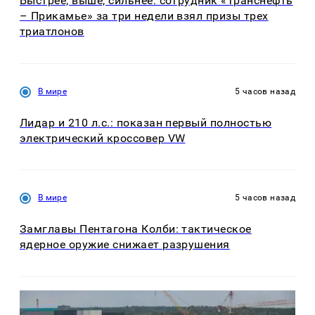
Быстрее, выше, сильнее: сотрудник «Транснефть
– Прикамье» за три недели взял призы трех
триатлонов
В мире
5 часов назад
Лидар и 210 л.с.: показан первый полностью
электрический кроссовер VW
В мире
5 часов назад
Замглавы Пентагона Колби: тактическое
ядерное оружие снижает разрушения