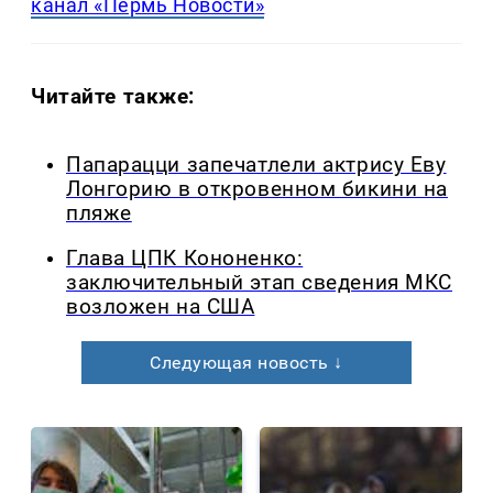
канал «Пермь Новости»
Читайте также:
Папарацци запечатлели актрису Еву
Лонгорию в откровенном бикини на
пляже
Глава ЦПК Кононенко:
заключительный этап сведения МКС
возложен на США
Следующая новость ↓