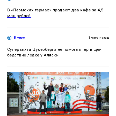
В «Пермских термах» продают два кафе за 4,5
млн рублей
В мире
3 часа назад
Суперъяхта Цукерберга не помогла терпящей
бедствие лодке у Аляски