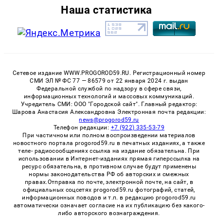
Наша статистика
Сетевое издание WWW.PROGOROD59.RU. Регистрационный номер
СМИ ЭЛ № ФС 77 — 86579 от 22 января 2024 г. выдан
Федеральной службой по надзору в сфере связи,
информационных технологий и массовых коммуникаций.
Учредитель СМИ: ООО "Городской сайт". Главный редактор:
Шарова Анастасия Александровна Электронная почта редакции:
news@progorod59.ru
Телефон редакции:
+7 (922) 335-53-79
При частичном или полном воспроизведении материалов
новостного портала progorod59.ru в печатных изданиях, а также
теле- радиосообщениях ссылка на издание обязательна. При
использовании в Интернет-изданиях прямая гиперссылка на
ресурс обязательна, в противном случае будут применены
нормы законодательства РФ об авторских и смежных
правах.Отправка по почте, электронной почте, на сайт, в
официальных соцсетях progorod59.ru фотографий, статей,
информационных поводов и т.п. в редакцию progorod59.ru
автоматически означает согласие на их публикацию без какого-
либо авторского вознаграждения.