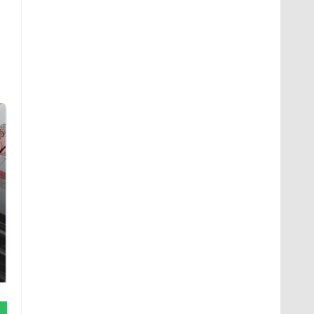
Таких событий не
Все новости по
было с 1945: чего
падению вертолета на
ждать всем нам?
Кавказе: читать здесь