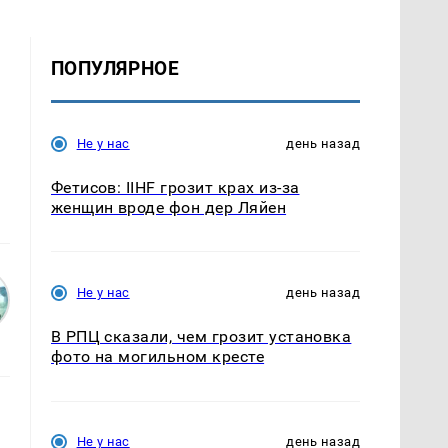
ПОПУЛЯРНОЕ
Не у нас
день назад
Фетисов: IIHF грозит крах из-за
женщин вроде фон дер Ляйен
Не у нас
день назад
В РПЦ сказали, чем грозит установка
фото на могильном кресте
Не у нас
день назад