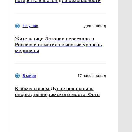
потерять: 5 шагов для безопасности
Не у нас
день назад
Жительница Эстонии переехала в
Россию и отметила высокий уровень
медицины
В мире
17 часов назад
В обмелевшем Дунае показались
опоры древнеримского моста. Фото