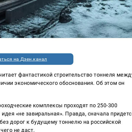
ться на Дзен.канал
читает фантастикой строительство тоннеля межд
личии экономического обоснования. Об этом он
роходческие комплексы проходят по 250-300
и идея «не завиральная». Правда, сначала придетс
 без дорог к будущему тоннелю на российской
чего не даст.