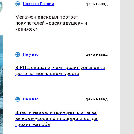
Новости России
день назад
МегаФон раскрыл портрет
покупателей «раскладушек» и
«книжек»
Не у нас
день назад
В РПЦ сказали, чем грозит установка
фото на могильном кресте
Не у нас
день назад
Власти назвали принцип платы за
вывоз мусора по площади и когда
грозит жалоба