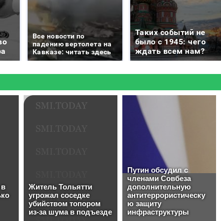
Таких событий не
Все новости по
во
было с 1945: чего
падению вертолета на
ра
ждать всем нам?
Кавказе: читать здесь