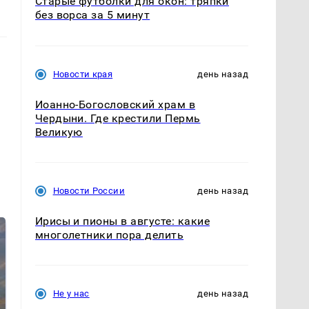
Старые футболки для окон: тряпки
без ворса за 5 минут
Новости края
день назад
Иоанно-Богословский храм в
Чердыни. Где крестили Пермь
Великую
Новости России
день назад
Ирисы и пионы в августе: какие
многолетники пора делить
Не у нас
день назад