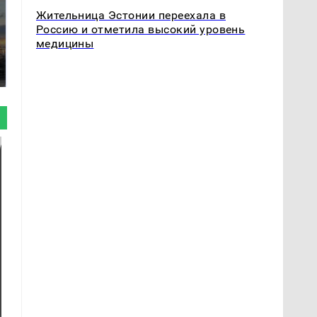
Жительница Эстонии переехала в
Россию и отметила высокий уровень
СМИ: В Химках на
медицины
полицейскую
В магазинах России
машину напали и
ажиотаж из-за этого
подожгли.
продукта: что купить?