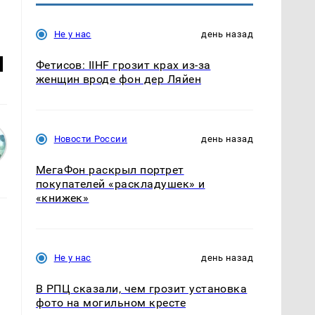
Не у нас
день назад
м
Фетисов: IIHF грозит крах из-за
женщин вроде фон дер Ляйен
Новости России
день назад
МегаФон раскрыл портрет
покупателей «раскладушек» и
«книжек»
Не у нас
день назад
В РПЦ сказали, чем грозит установка
фото на могильном кресте