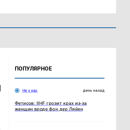
ПОПУЛЯРНОЕ
л
Не у нас
день назад
Фетисов: IIHF грозит крах из-за
женщин вроде фон дер Ляйен