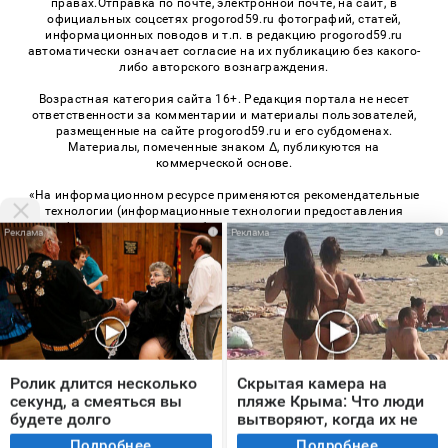
правах.Отправка по почте, электронной почте, на сайт, в
официальных соцсетях progorod59.ru фотографий, статей,
информационных поводов и т.п. в редакцию progorod59.ru
автоматически означает согласие на их публикацию без какого-
либо авторского вознаграждения.
Возрастная категория сайта 16+. Редакция портала не несет
ответственности за комментарии и материалы пользователей,
размещенные на сайте progorod59.ru и его субдоменах.
Материалы, помеченные знаком Δ, публикуются на
коммерческой основе.
«На информационном ресурсе применяются рекомендательные
технологии (информационные технологии предоставления
информации на основе сбора, систематизации и анализа
i
i
сведений, относящихся к предпочтениям пользователей сети
«Интернет», находящихся на территории Российской
Федерации)». Правила применения рекомендательных
технологий в виджетах рекламно-обменной сети
«СМИ2» (PDF)
,
«Sparrow» (PDF)
© 2026 «Про Город Пермь» | Все права защищены
Ролик длится несколько
Скрытая камера на
Возрастная категория сайта 16+
секунд, а смеяться вы
пляже Крыма: Что люди
будете долго
вытворяют, когда их не
Политика конфиденциальности
видят...
Подробнее
Подробнее