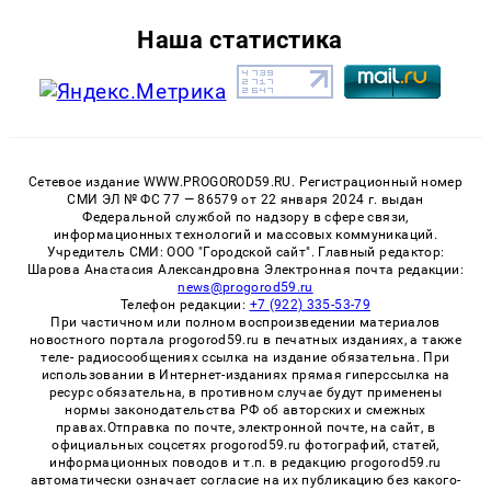
Наша статистика
Сетевое издание WWW.PROGOROD59.RU. Регистрационный номер
СМИ ЭЛ № ФС 77 — 86579 от 22 января 2024 г. выдан
Федеральной службой по надзору в сфере связи,
информационных технологий и массовых коммуникаций.
Учредитель СМИ: ООО "Городской сайт". Главный редактор:
Шарова Анастасия Александровна Электронная почта редакции:
news@progorod59.ru
Телефон редакции:
+7 (922) 335-53-79
При частичном или полном воспроизведении материалов
новостного портала progorod59.ru в печатных изданиях, а также
теле- радиосообщениях ссылка на издание обязательна. При
использовании в Интернет-изданиях прямая гиперссылка на
ресурс обязательна, в противном случае будут применены
нормы законодательства РФ об авторских и смежных
правах.Отправка по почте, электронной почте, на сайт, в
официальных соцсетях progorod59.ru фотографий, статей,
информационных поводов и т.п. в редакцию progorod59.ru
автоматически означает согласие на их публикацию без какого-