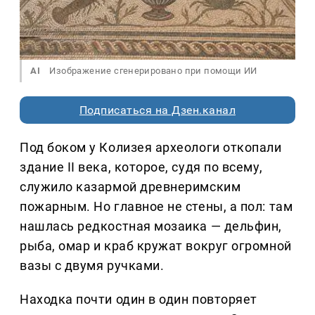
AI
Изображение сгенерировано при помощи ИИ
Подписаться на Дзен.канал
Под боком у Колизея археологи откопали
здание II века, которое, судя по всему,
служило казармой древнеримским
пожарным. Но главное не стены, а пол: там
нашлась редкостная мозаика — дельфин,
рыба, омар и краб кружат вокруг огромной
вазы с двумя ручками.
Находка почти один в один повторяет