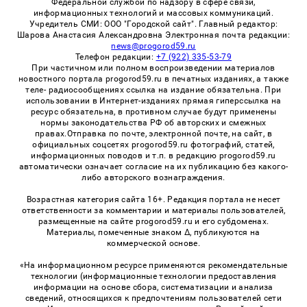
Федеральной службой по надзору в сфере связи,
информационных технологий и массовых коммуникаций.
Учредитель СМИ: ООО "Городской сайт". Главный редактор:
Шарова Анастасия Александровна Электронная почта редакции:
news@progorod59.ru
Телефон редакции:
+7 (922) 335-53-79
При частичном или полном воспроизведении материалов
новостного портала progorod59.ru в печатных изданиях, а также
теле- радиосообщениях ссылка на издание обязательна. При
использовании в Интернет-изданиях прямая гиперссылка на
ресурс обязательна, в противном случае будут применены
нормы законодательства РФ об авторских и смежных
правах.Отправка по почте, электронной почте, на сайт, в
официальных соцсетях progorod59.ru фотографий, статей,
информационных поводов и т.п. в редакцию progorod59.ru
автоматически означает согласие на их публикацию без какого-
либо авторского вознаграждения.
Возрастная категория сайта 16+. Редакция портала не несет
ответственности за комментарии и материалы пользователей,
размещенные на сайте progorod59.ru и его субдоменах.
Материалы, помеченные знаком Δ, публикуются на
коммерческой основе.
«На информационном ресурсе применяются рекомендательные
технологии (информационные технологии предоставления
информации на основе сбора, систематизации и анализа
сведений, относящихся к предпочтениям пользователей сети