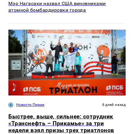
Мэр Нагасаки назвал США виновниками
атомной бомбардировки города
Новости Перми
6 дней назад
Быстрее, выше, сильнее: сотрудник
«Транснефть – Прикамье» за три
недели взял призы трех триатлонов