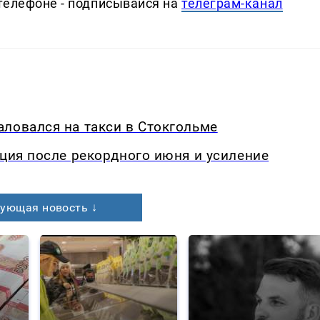
телефоне - подписывайся на
телеграм-канал
ловался на такси в Стокгольме
кция после рекордного июня и усиление
ующая новость ↓