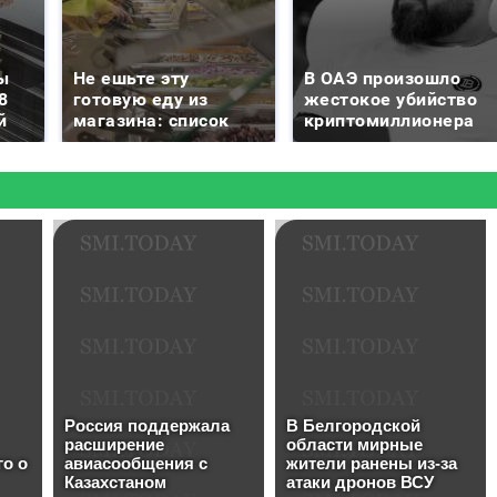
ы
Не ешьте эту
В ОАЭ произошло
8
готовую еду из
жестокое убийство
й
магазина: список
криптомиллионера