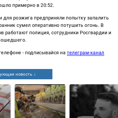
ошло примерно в 20:52.
и для розжига предприняли попытку запалить
хранник сумел оперативно потушить огонь. В
в работают полиция, сотрудники Росгвардии и
изошедшего.
телефоне - подписывайся на
телеграм-канал
ующая новость ↓