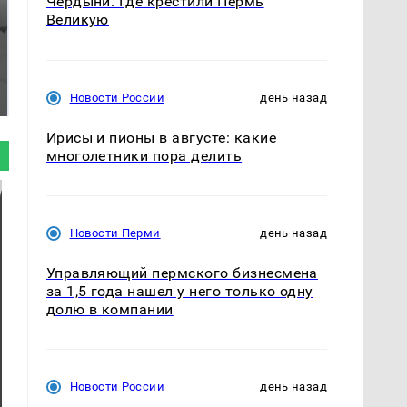
Чердыни. Где крестили Пермь
Великую
Таких событий не
Все новости по
было с 1945: чего
падению вертолета на
ждать всем нам?
Новости России
день назад
Кавказе: читать здесь
Ирисы и пионы в августе: какие
многолетники пора делить
Новости Перми
день назад
Управляющий пермского бизнесмена
за 1,5 года нашел у него только одну
долю в компании
Новости России
день назад