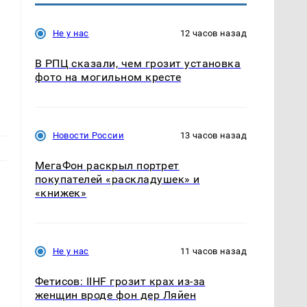
Не у нас
12 часов назад
В РПЦ сказали, чем грозит установка
фото на могильном кресте
Новости России
13 часов назад
МегаФон раскрыл портрет
покупателей «раскладушек» и
«книжек»
Не у нас
11 часов назад
Фетисов: IIHF грозит крах из-за
женщин вроде фон дер Ляйен