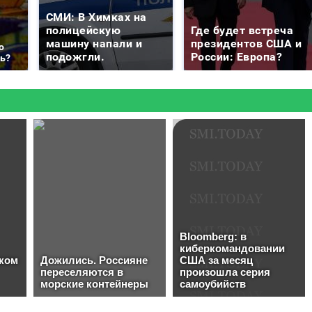
СМИ: В Химках на
полицейскую
Где будет встреча
машину напали и
президентов США и
о
подожгли.
России: Европа?
ть?