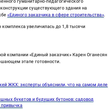
венного гуманитарно-педагогического
еконструкции существующего здания на
ужбе
«Единого заказчика в сфере строительства»
.
 комплекса увеличилась до 1,8 тысячи
вой компании «Единый заказчик» Карен Оганесян
ершающем этапе готовности.
жей ЖКХ: эксперты объяснили, что на самом деле
шных букетов и будущих бутонов: садовод
я привычка