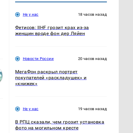
Не у нас
18 часов назад
Фетисов: IIHF грозит крах из-за
женщин вроде фон дер Ляйен
Новости России
20 часов назад
МегаФон раскрыл портрет
покупателей «раскладушек» и
«книжек»
Не у нас
19 часов назад
В РПЦ сказали, чем грозит установка
фото на могильном кресте