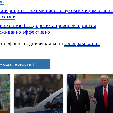
ов
кой рецепт: нежный пирог с луком и яйцом станет
й семьи
свежестью без дорогих аэрозолей: простой
еожиданно эффективно
телефоне - подписывайся на
телеграм-канал
ующая новость ↓