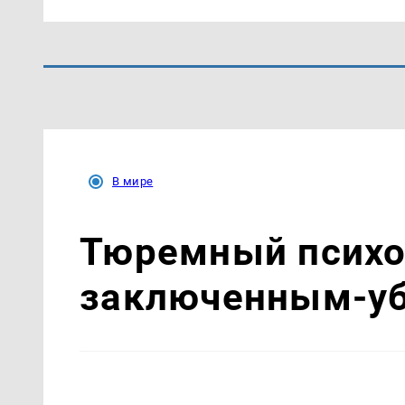
В мире
Тюремный психол
заключенным-уб