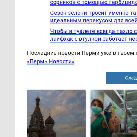
сорняков с помощью гербицид
Сезон зелени просит именно та
идеальным перекусом для все
Чтобы в туалете всегда пахло 
лайфхак с втулкой работает н
Последние новости Перми уже в твоем 
«Пермь Новости»
След