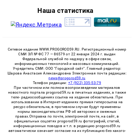
Наша статистика
Сетевое издание WWW.PROGOROD59.RU. Регистрационный номер
СМИ ЭЛ № ФС 77 — 86579 от 22 января 2024 г. выдан
Федеральной службой по надзору в сфере связи,
информационных технологий и массовых коммуникаций.
Учредитель СМИ: ООО "Городской сайт". Главный редактор:
Шарова Анастасия Александровна Электронная почта редакции:
news@progorod59.ru
Телефон редакции:
+7 (922) 335-53-79
При частичном или полном воспроизведении материалов
новостного портала progorod59.ru в печатных изданиях, а также
теле- радиосообщениях ссылка на издание обязательна. При
использовании в Интернет-изданиях прямая гиперссылка на
ресурс обязательна, в противном случае будут применены
нормы законодательства РФ об авторских и смежных
правах.Отправка по почте, электронной почте, на сайт, в
официальных соцсетях progorod59.ru фотографий, статей,
информационных поводов и т.п. в редакцию progorod59.ru
автоматически означает согласие на их публикацию без какого-