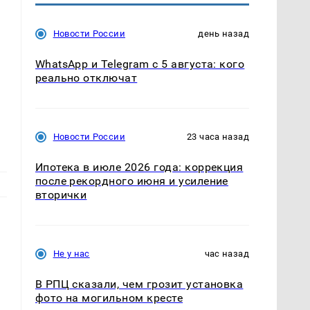
Новости России
день назад
WhatsApp и Telegram с 5 августа: кого
реально отключат
Новости России
23 часа назад
Ипотека в июле 2026 года: коррекция
после рекордного июня и усиление
вторички
Не у нас
час назад
В РПЦ сказали, чем грозит установка
фото на могильном кресте