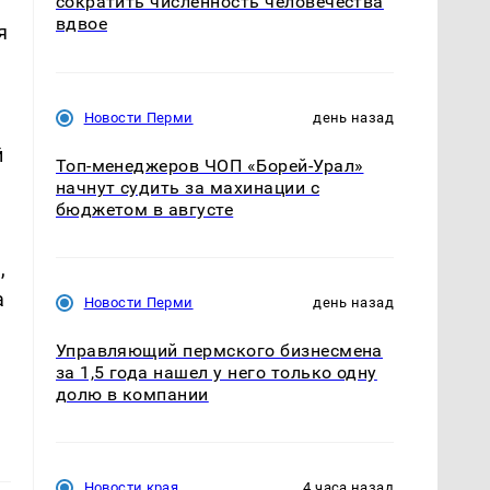
сократить численность человечества
вдвое
я
Новости Перми
день назад
й
Топ-менеджеров ЧОП «Борей-Урал»
начнут судить за махинации с
бюджетом в августе
,
а
Новости Перми
день назад
Управляющий пермского бизнесмена
за 1,5 года нашел у него только одну
долю в компании
Новости края
4 часа назад