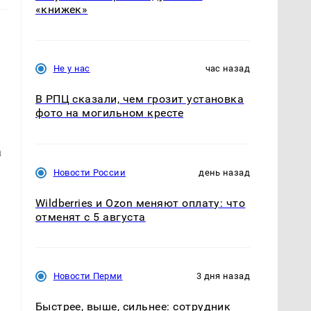
«книжек»
Не у нас
час назад
В РПЦ сказали, чем грозит установка
фото на могильном кресте
а
Новости России
день назад
Wildberries и Ozon меняют оплату: что
отменят с 5 августа
Новости Перми
3 дня назад
Быстрее, выше, сильнее: сотрудник