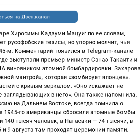
ться на Дзен.канал
эре Хиросимы Кадзуми Мацуи: по ее словам,
т русофобские тезисы, но упорно молчит, чья
945-м. Комментарий появился в Telegram-канале
 где выступали премьер-министр Санаэ Такаити и
США виновником атомной бомбардировки. Захаров
жной мантрой», которая «зомбирует японцев».
астей с кривым зеркалом: «Оно искажает не
ие заглядывающих в него». Она также напомнила,
ссию на Дальнем Востоке, всегда помнила о
те 1945-го американцы сбросили атомные бомбы
и 140 тысяч человек, в Нагасаки — 74 тысячи, в
 и 9 августа там проходят церемонии памяти.