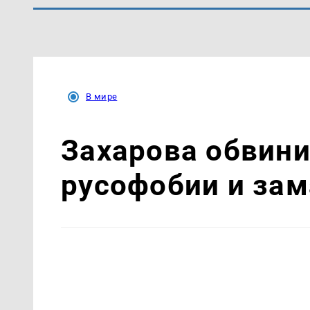
В мире
Захарова обвин
русофобии и за