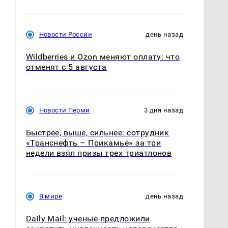
Новости России
день назад
Wildberries и Ozon меняют оплату: что
отменят с 5 августа
Новости Перми
3 дня назад
Быстрее, выше, сильнее: сотрудник
«Транснефть – Прикамье» за три
недели взял призы трех триатлонов
В мире
день назад
Daily Mail: ученые предложили