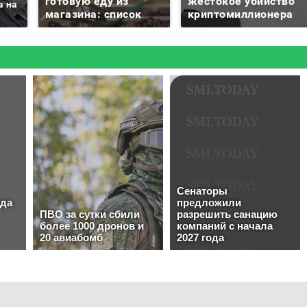
готовую еду из
жестокое убийство
а на
магазина: список
криптомиллионера