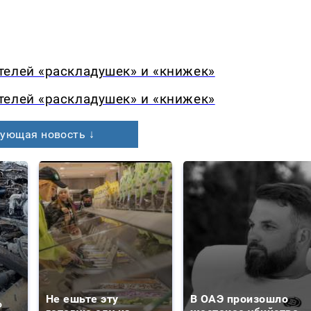
телей «раскладушек» и «книжек»
телей «раскладушек» и «книжек»
ующая новость ↓
Не ешьте эту
В ОАЭ произошло
о