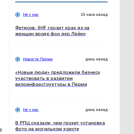
Не у нас
23 часа назад
Фетисов: IIHF грозит крах из-за
женщин вроде фон дер Ляйен
Новости Перми
день назад
«Новые люди» предложили бизнесу
участвовать в развитии
велоинфраструктуры в Перми
Не у нас
день назад
В РПЦ сказали, чем грозит установка
фото на могильном кресте
е