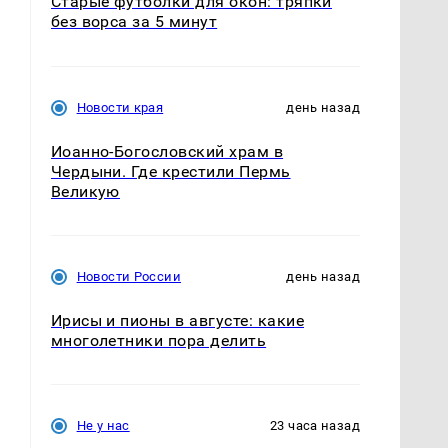
Старые футболки для окон: тряпки
без ворса за 5 минут
Новости края
день назад
Иоанно-Богословский храм в
Чердыни. Где крестили Пермь
Великую
Новости России
день назад
Ирисы и пионы в августе: какие
многолетники пора делить
Не у нас
23 часа назад