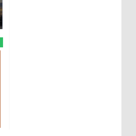
СМИ: В Химках на
полицейскую
В магазинах России
машину напали и
ажиотаж из-за этого
подожгли.
продукта: что купить?