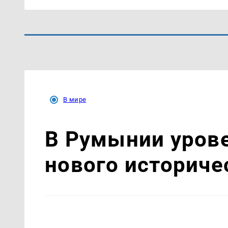
В мире
В Румынии урове
нового историч