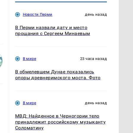
Новости Перми
день назад
ы
В Перми назвали дату и место
прощания с Сергеем Минаевым
В мире
23 часа назад
В обмелевшем Дунае показались
опоры древнеримского моста. Фото
В мире
день назад
МВД: Найденное в Черногории тело
а
принадлежит российскому музыканту
Соломатину