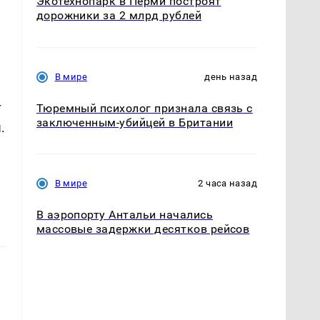
Экотехнопарк в Перми построят
дорожники за 2 млрд рублей
В мире
день назад
,
т
Тюремный психолог признала связь с
заключенным-убийцей в Британии
.
В мире
2 часа назад
В аэропорту Антальи начались
массовые задержки десятков рейсов