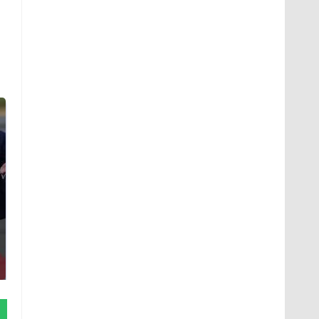
Такую зиму в России
Как выглядит место
никто не ждал: как
крушение вертолета на
так?!
Кавказе: смотреть