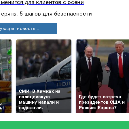
зменится для клиентов с осени
терять: 5 шагов для безопасности
ующая новость ↓
СМИ: В Химках на
полицейскую
Где будет встреча
машину напали и
президентов США и
о
подожгли.
России: Европа?
ть?