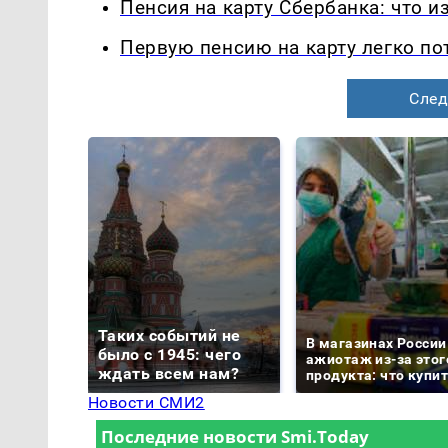
Пенсия на карту Сбербанка: что и
Первую пенсию на карту легко по
След
Таких событий не
В магазинах России
было с 1945: чего
ажиотаж из-за этог
ждать всем нам?
продукта: что купи
Новости СМИ2