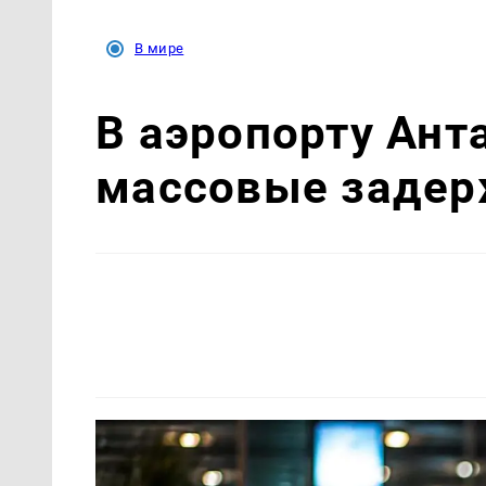
В мире
В аэропорту Ант
массовые задер