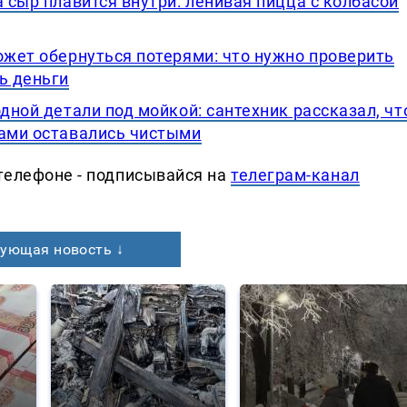
а сыр плавится внутри: ленивая пицца с колбасой
ожет обернуться потерями: что нужно проверить
ь деньги
дной детали под мойкой: сантехник рассказал, чт
дами оставались чистыми
телефоне - подписывайся на
телеграм-канал
ующая новость ↓