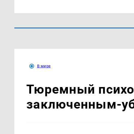
В мире
Тюремный психол
заключенным-уб