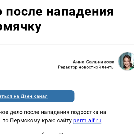
о после нападения
рмячку
Анна Сальникова
Редактор новостной ленты
ться на Дзен.канал
ное дело после нападения подростка на
К по Пермскому краю сайту
perm.aif.ru
.