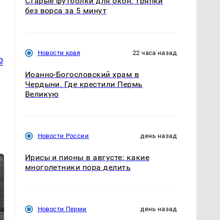
Старые футболки для окон: тряпки
без ворса за 5 минут
Новости края
22 часа назад
о
Иоанно-Богословский храм в
Чердыни. Где крестили Пермь
Великую
Новости России
день назад
Ирисы и пионы в августе: какие
многолетники пора делить
Новости Перми
день назад