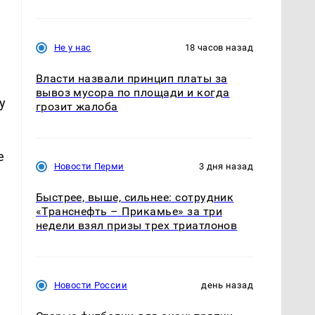
Не у нас
18 часов назад
Власти назвали принцип платы за
вывоз мусора по площади и когда
у
грозит жалоба
е
Новости Перми
3 дня назад
Быстрее, выше, сильнее: сотрудник
«Транснефть – Прикамье» за три
недели взял призы трех триатлонов
Новости России
день назад