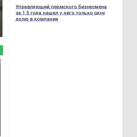
Управляющий пермского бизнесмена
за 1,5 года нашел у него только одну
долю в компании
Не ешьте эту
В ОАЭ произошло
готовую еду из
жестокое убийство
магазина: список
криптомиллионера