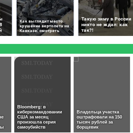
ы
Такую зиму в России
Как выглядит место
8
никто не ждал: как
крушение вертолета на
й
так?!
Кавказе: смотреть