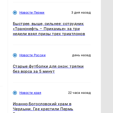
Новости Перми
3 дня назад
Быстрее, выше, сильнее: сотрудник
«Транснефть – Прикамье» за три
недели взял призы трех триатлонов
Новости России
день назад
Старые футболки для окон: тряпки
без ворса за 5 минут
Новости края
22 часа назад
Иоанно-Богословский храм в
Чердыни. Где крестили Пермь