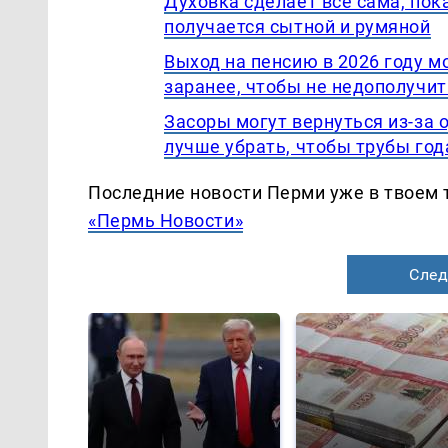
Духовка сделает все сама, пок
получается сытной и румяной
Выход на пенсию в 2026 году м
заранее, чтобы не недополучит
Засоры могут вернуться из-за о
лучше убрать, чтобы трубы го
Последние новости Перми уже в твоем 
«Пермь Новости»
След