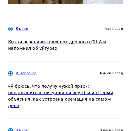
В мире
час назад
Китай ограничил экспорт дронов в США и
напомнил об уйгурах
Интересное
6 дней назад
«Я боюсь, что получу чужой прах»:
представитель ритуальной службы из Перми
объяснил, как устроена кремация на самом
деле
В мире
3 часа назад