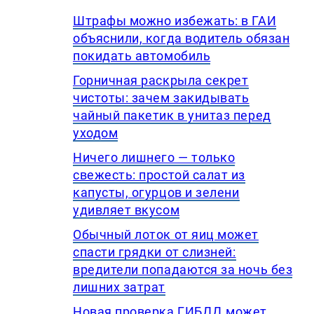
Штрафы можно избежать: в ГАИ
объяснили, когда водитель обязан
покидать автомобиль
Горничная раскрыла секрет
чистоты: зачем закидывать
чайный пакетик в унитаз перед
уходом
Ничего лишнего — только
свежесть: простой салат из
капусты, огурцов и зелени
удивляет вкусом
Обычный лоток от яиц может
спасти грядки от слизней:
вредители попадаются за ночь без
лишних затрат
Новая проверка ГИБДД может