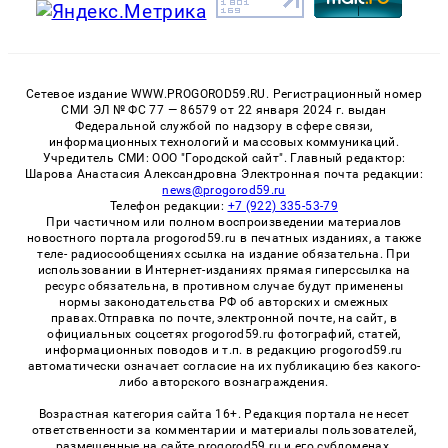
Сетевое издание WWW.PROGOROD59.RU. Регистрационный номер
СМИ ЭЛ № ФС 77 — 86579 от 22 января 2024 г. выдан
Федеральной службой по надзору в сфере связи,
информационных технологий и массовых коммуникаций.
Учредитель СМИ: ООО "Городской сайт". Главный редактор:
Шарова Анастасия Александровна Электронная почта редакции:
news@progorod59.ru
Телефон редакции:
+7 (922) 335-53-79
При частичном или полном воспроизведении материалов
новостного портала progorod59.ru в печатных изданиях, а также
теле- радиосообщениях ссылка на издание обязательна. При
использовании в Интернет-изданиях прямая гиперссылка на
ресурс обязательна, в противном случае будут применены
нормы законодательства РФ об авторских и смежных
правах.Отправка по почте, электронной почте, на сайт, в
официальных соцсетях progorod59.ru фотографий, статей,
информационных поводов и т.п. в редакцию progorod59.ru
автоматически означает согласие на их публикацию без какого-
либо авторского вознаграждения.
Возрастная категория сайта 16+. Редакция портала не несет
ответственности за комментарии и материалы пользователей,
размещенные на сайте progorod59.ru и его субдоменах.