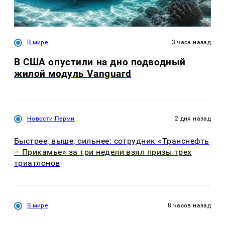
В мире
3 часа назад
В США опустили на дно подводный
жилой модуль Vanguard
Новости Перми
2 дня назад
Быстрее, выше, сильнее: сотрудник «Транснефть
– Прикамье» за три недели взял призы трех
триатлонов
В мире
8 часов назад